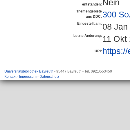
Nein
entstanden:
Themengebiete
300 So
aus DDC:
Eingestellt am:
08 Jan
Letzte Änderung:
11 Okt
https:/
URI:
Universitätsbibliothek Bayreuth
- 95447 Bayreuth - Tel. 0921/553450
Kontakt
-
Impressum
-
Datenschutz