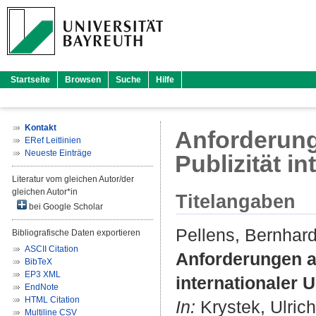
Startseite
Browsen
Suche
Hilfe
Kontakt
Anforderun
ERef Leitlinien
Neueste Einträge
Publizität i
Literatur vom gleichen Autor/der
gleichen Autor*in
Titelangaben
bei Google Scholar
Pellens, Bernhar
Bibliografische Daten exportieren
ASCII Citation
Anforderungen a
BibTeX
EP3 XML
internationaler 
EndNote
HTML Citation
In:
Krystek, Ulrich
Multiline CSV