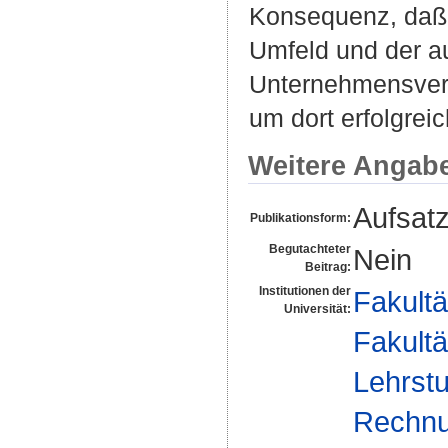
Konsequenz, daß 
Umfeld und der a
Unternehmensver
um dort erfolgrei
Weitere Angab
Aufsat
Publikationsform:
Begutachteter
Nein
Beitrag:
Institutionen der
Fakultä
Universität:
Fakultä
Lehrstu
Rechnu