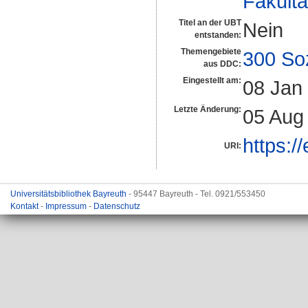
Fakultä
Titel an der UBT
Nein
entstanden:
Themengebiete
300 So
aus DDC:
Eingestellt am:
08 Jan
Letzte Änderung:
05 Aug
https:/
URI:
Universitätsbibliothek Bayreuth
- 95447 Bayreuth - Tel. 0921/553450
Kontakt
-
Impressum
-
Datenschutz