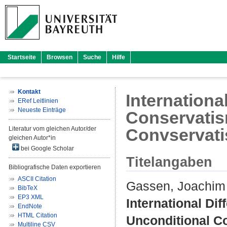
Startseite
Browsen
Suche
Hilfe
Kontakt
Internationa
ERef Leitlinien
Neueste Einträge
Conservatis
Literatur vom gleichen Autor/der
Convservat
gleichen Autor*in
bei Google Scholar
Titelangaben
Bibliografische Daten exportieren
ASCII Citation
Gassen, Joachim
BibTeX
EP3 XML
International Di
EndNote
HTML Citation
Unconditional C
Multiline CSV