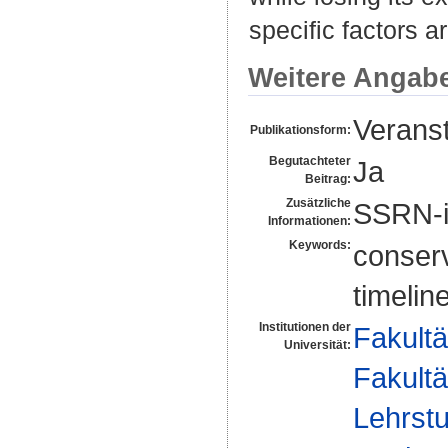
specific factors ar
Weitere Angab
Veranst
Publikationsform:
Begutachteter
Ja
Beitrag:
Zusätzliche
SSRN-
Informationen:
Keywords:
conserv
timelin
Institutionen der
Fakultä
Universität:
Fakultä
Lehrstu