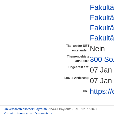
Fakultä
Fakultä
Fakultä
Fakultä
Titel an der UBT
Nein
entstanden:
Themengebiete
300 So
aus DDC:
Eingestellt am:
07 Jan
Letzte Änderung:
07 Jan
https:/
URI:
Universitätsbibliothek Bayreuth
- 95447 Bayreuth - Tel. 0921/553450
Kontakt
-
Impressum
-
Datenschutz