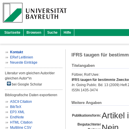
Startseite
Browsen
Suche
Hilfe
Kontakt
IFRS taugen für bestimm
ERef Leitlinien
Neueste Einträge
Titelangaben
Literatur vom gleichen Autor/der
Fülbier, Rolf Uwe
:
gleichen Autor*in
IFRS taugen für bestimmte Zwecke 
bei Google Scholar
In:
Going Public. Bd. 13 (2009) Heft 2 
ISSN 1435-3474
Bibliografische Daten exportieren
ASCII Citation
Weitere Angaben
BibTeX
EP3 XML
Artikel 
Publikationsform:
EndNote
HTML Citation
Begutachteter
Nein
Multiline CSV