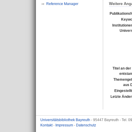
Weitere Ang
Reference Manager
Publikations
Keywo
Institutione
Univers
Titel an de
entsta
Themengeb
aus 
Eingestell
Letzte Ände
Universitätsbibliothek Bayreuth
- 95447 Bayreuth - Tel. 
Kontakt
-
Impressum
-
Datenschutz