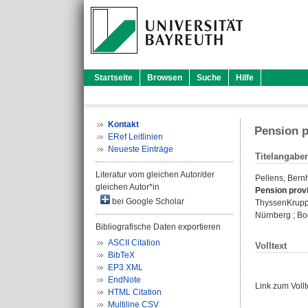
Startseite
Browsen
Suche
Hilfe
Kontakt
Pension p
ERef Leitlinien
Neueste Einträge
Titelangabe
Literatur vom gleichen Autor/der
Pellens, Bern
gleichen Autor*in
Pension provi
bei Google Scholar
ThyssenKrupp
Nürnberg ; Boc
Bibliografische Daten exportieren
ASCII Citation
Volltext
BibTeX
EP3 XML
EndNote
Link zum Voll
HTML Citation
Multiline CSV