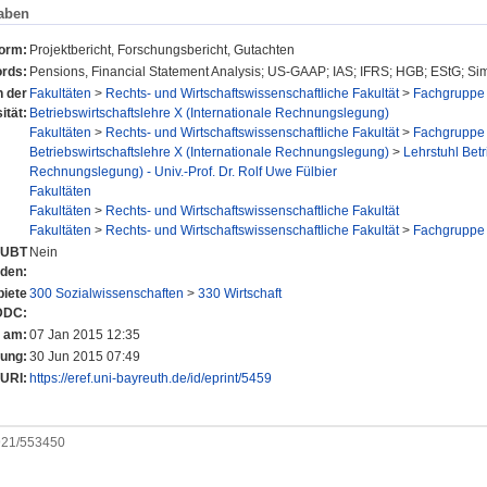
aben
form:
Projektbericht, Forschungsbericht, Gutachten
rds:
Pensions, Financial Statement Analysis; US-GAAP; IAS; IFRS; HGB; EStG; Sim
n der
Fakultäten
>
Rechts- und Wirtschaftswissenschaftliche Fakultät
>
Fachgruppe 
ität:
Betriebswirtschaftslehre X (Internationale Rechnungslegung)
Fakultäten
>
Rechts- und Wirtschaftswissenschaftliche Fakultät
>
Fachgruppe 
Betriebswirtschaftslehre X (Internationale Rechnungslegung)
>
Lehrstuhl Betr
Rechnungslegung) - Univ.-Prof. Dr. Rolf Uwe Fülbier
Fakultäten
Fakultäten
>
Rechts- und Wirtschaftswissenschaftliche Fakultät
Fakultäten
>
Rechts- und Wirtschaftswissenschaftliche Fakultät
>
Fachgruppe 
r UBT
Nein
nden:
iete
300 Sozialwissenschaften
>
330 Wirtschaft
DDC:
t am:
07 Jan 2015 12:35
rung:
30 Jun 2015 07:49
URI:
https://eref.uni-bayreuth.de/id/eprint/5459
0921/553450