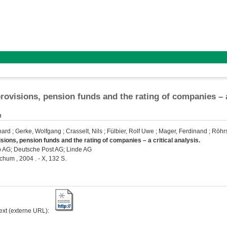
rovisions, pension funds and the rating of companies – a
n
hard
;
Gerke, Wolfgang
;
Crasselt, Nils
;
Fülbier, Rolf Uwe
;
Mager, Ferdinand
;
Röhrs
sions, pension funds and the rating of companies – a critical analysis.
 AG; Deutsche Post AG; Linde AG
hum , 2004 . - X, 132 S.
text (externe URL):