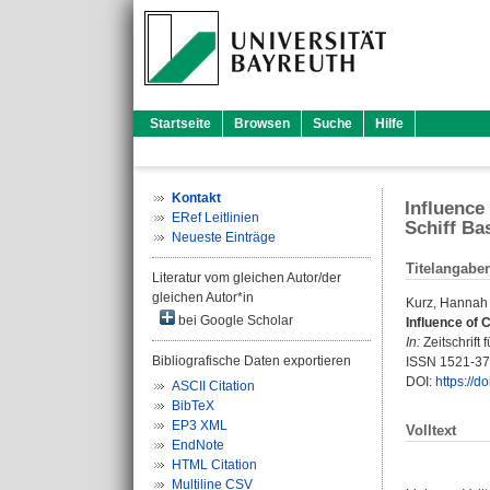
Startseite
Browsen
Suche
Hilfe
Kontakt
Influence
ERef Leitlinien
Schiff Ba
Neueste Einträge
Titelangabe
Literatur vom gleichen Autor/der
gleichen Autor*in
Kurz, Hannah
bei Google Scholar
Influence of 
In:
Zeitschrift
Bibliografische Daten exportieren
ISSN 1521-3
DOI:
https://
ASCII Citation
BibTeX
EP3 XML
Volltext
EndNote
HTML Citation
Multiline CSV