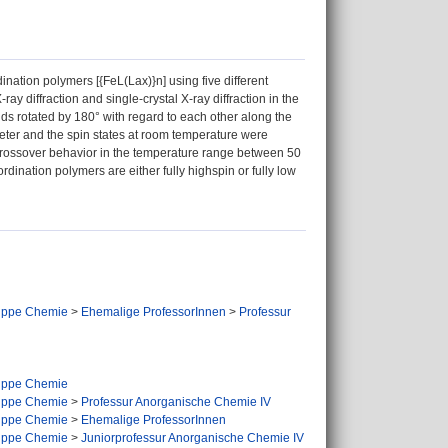
ination polymers [{FeL(Lax)}n] using five different
y diffraction and single‐crystal X‐ray diffraction in the
ands rotated by 180° with regard to each other along the
er and the spin states at room temperature were
crossover behavior in the temperature range between 50
rdination polymers are either fully highspin or fully low
uppe Chemie
>
Ehemalige ProfessorInnen
>
Professur
uppe Chemie
uppe Chemie
>
Professur Anorganische Chemie IV
uppe Chemie
>
Ehemalige ProfessorInnen
uppe Chemie
>
Juniorprofessur Anorganische Chemie IV