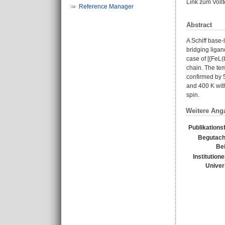
Link zum Voll
Reference Manager
Abstract
A Schiff base‐
bridging ligan
case of [{FeL(
chain. The te
confirmed by 
and 400 K with
spin.
Weitere Ang
Publikations
Begutach
Bei
Institution
Univer