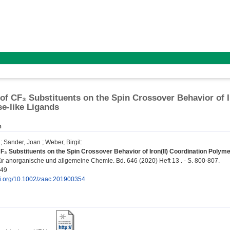
 of CF₃ Substituents on the Spin Crossover Behavior of 
se‐like Ligands
n
;
Sander, Joan
;
Weber, Birgit
:
CF₃ Substituents on the Spin Crossover Behavior of Iron(II) Coordination Polyme
 für anorganische und allgemeine Chemie. Bd. 646 (2020) Heft 13 . - S. 800-807.
749
doi.org/10.1002/zaac.201900354