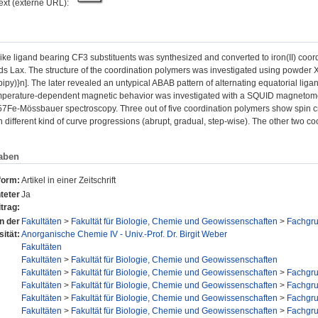
text (externe URL):
like ligand bearing CF3 substituents was synthesized and converted to iron(II) coord
ds Lax. The structure of the coordination polymers was investigated using powder X‐ra
bipy)}n]. The later revealed an untypical ABAB pattern of alternating equatorial lig
mperature‐dependent magnetic behavior was investigated with a SQUID magnetomet
57Fe‐Mössbauer spectroscopy. Three out of five coordination polymers show spin 
 different kind of curve progressions (abrupt, gradual, step‐wise). The other two coo
aben
form:
Artikel in einer Zeitschrift
teter
Ja
trag:
en der
Fakultäten
>
Fakultät für Biologie, Chemie und Geowissenschaften
>
Fachgr
sität:
Anorganische Chemie IV - Univ.-Prof. Dr. Birgit Weber
Fakultäten
Fakultäten
>
Fakultät für Biologie, Chemie und Geowissenschaften
Fakultäten
>
Fakultät für Biologie, Chemie und Geowissenschaften
>
Fachgr
Fakultäten
>
Fakultät für Biologie, Chemie und Geowissenschaften
>
Fachgr
Fakultäten
>
Fakultät für Biologie, Chemie und Geowissenschaften
>
Fachgr
Fakultäten
>
Fakultät für Biologie, Chemie und Geowissenschaften
>
Fachgr