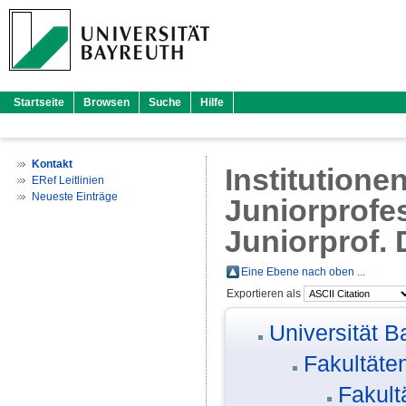
Startseite
Browsen
Suche
Hilfe
Kontakt
Institutione
ERef Leitlinien
Neueste Einträge
Juniorprofe
Juniorprof.
Eine Ebene nach oben ...
Exportieren als
Universität B
Fakultäte
Fakult