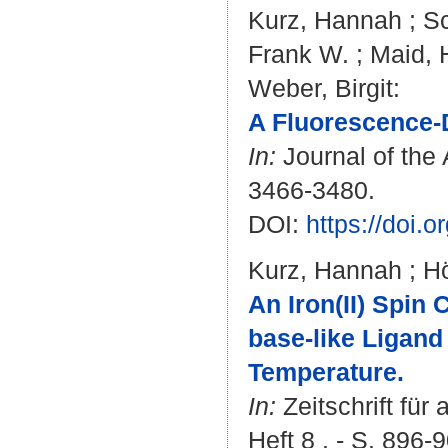
Kurz, Hannah
;
Sc
Frank W.
;
Maid, 
Weber, Birgit
:
A Fluorescence-D
In:
Journal of the 
3466-3480.
DOI:
https://doi.
Kurz, Hannah
;
Hö
An Iron(II) Spin
base-like Ligan
Temperature.
In:
Zeitschrift fü
Heft 8 . - S. 896-