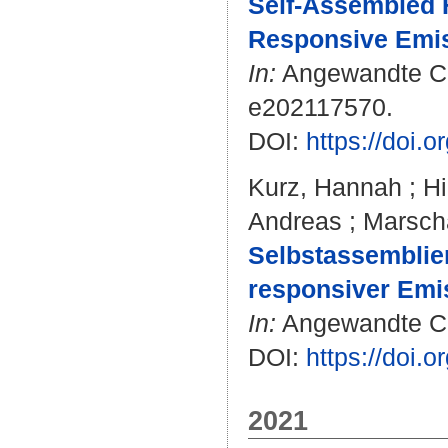
Self-Assembled 
Responsive Emis
In:
Angewandte Chem
e202117570.
DOI:
https://doi.
Kurz, Hannah
;
Hi
Andreas
;
Marscha
Selbstassemblier
responsiver Emi
In:
Angewandte Che
DOI:
https://doi.
2021