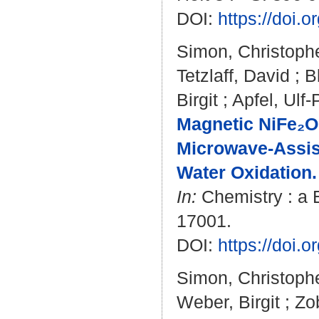
DOI:
https://doi.
Simon, Christoph
Tetzlaff, David
;
B
Birgit
;
Apfel, Ulf-
Magnetic NiFe₂O
Microwave-Assist
Water Oxidation.
In:
Chemistry : a E
17001.
DOI:
https://doi
Simon, Christoph
Weber, Birgit
;
Zo