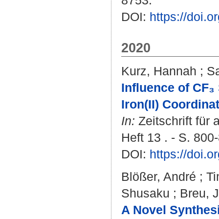
8753.
DOI:
https://doi.
2020
Kurz, Hannah
;
Sa
Influence of CF₃
Iron(II) Coordina
In:
Zeitschrift fü
Heft 13 . - S. 800
DOI:
https://doi.
Blößer, André
;
T
Shusaku
;
Breu, 
A Novel Synthes