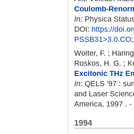
Coulomb-Renorma
In:
Physica Status 
DOI:
https://doi.
PSSB31>3.0.CO;
Wolter, F.
;
Haring
Roskos, H. G.
;
Kö
Excitonic THz E
In:
QELS '97 : sum
and Laser Science
America, 1997 . -
1994