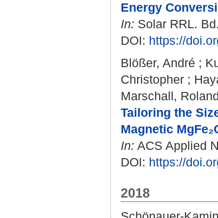
Energy Conversi
In:
Solar RRL. Bd. 
DOI:
https://doi.
Blößer, André
;
Ku
Christopher
;
Hay
Marschall, Rolan
Tailoring the Si
Magnetic MgFe₂O₄
In:
ACS Applied Na
DOI:
https://doi
2018
Schönauer-Kamin