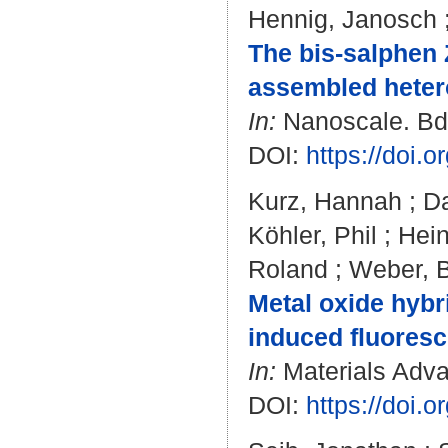
Hennig, Janosch
The bis-salphen Zn
assembled hetero
In:
Nanoscale. Bd.
DOI:
https://doi
Kurz, Hannah
;
Da
Köhler, Phil
;
Hei
Roland
;
Weber, B
Metal oxide hybr
induced fluores
In:
Materials Advan
DOI:
https://doi