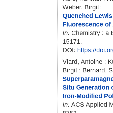
Weber, Birgit
:
Quenched Lewis 
Fluorescence of 
In:
Chemistry : a E
15171.
DOI:
https://doi
Viard, Antoine
;
K
Birgit
;
Bernard, 
Superparamagnet
Situ Generation o
Iron-Modified Po
In:
ACS Applied Mat