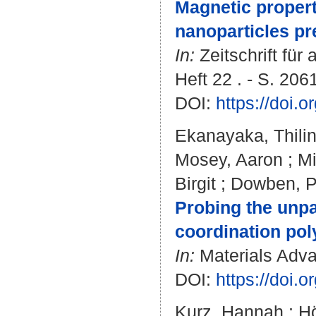
Magnetic propert
nanoparticles p
In:
Zeitschrift fü
Heft 22 . - S. 206
DOI:
https://doi.
Ekanayaka, Thilin
Mosey, Aaron
;
Mi
Birgit
;
Dowben, P
Probing the unpa
coordination pol
In:
Materials Advan
DOI:
https://doi
Kurz, Hannah
;
Hö