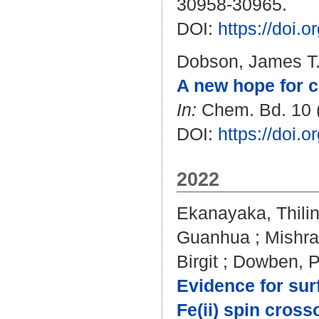
30958-30965.
DOI:
https://doi.
Dobson, James T.
A new hope for cr
In:
Chem. Bd. 10 (
DOI:
https://doi.
2022
Ekanayaka, Thilin
Guanhua
;
Mishra
Birgit
;
Dowben, P
Evidence for surf
Fe(ii) spin cros