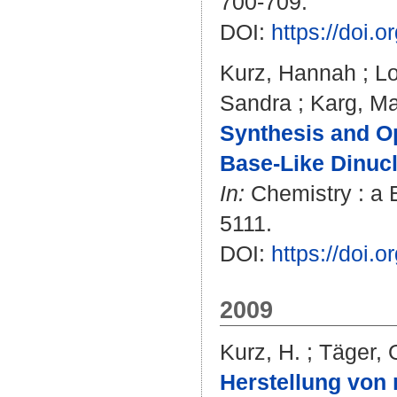
700-709.
DOI:
https://doi.
Kurz, Hannah
;
Lo
Sandra
;
Karg, Ma
Synthesis and Op
Base‐Like Dinucl
In:
Chemistry : a E
5111.
DOI:
https://doi
2009
Kurz, H.
;
Täger, 
Herstellung von 