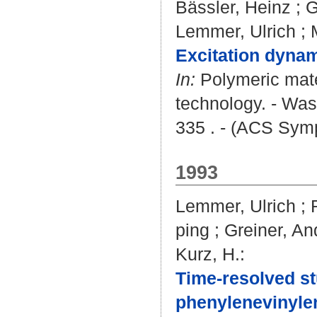
Bässler, Heinz
;
G
Lemmer, Ulrich
;
Excitation dynam
In:
Polymeric mater
technology. - Was
335 . - (ACS Symp
1993
Lemmer, Ulrich
;
ping
;
Greiner, An
Kurz, H.
:
Time-resolved st
phenylenevinyle