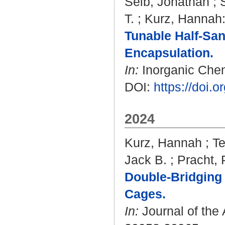
Seib, Jonathan
;
T.
;
Kurz, Hannah
Tunable Half-Sa
Encapsulation.
In:
Inorganic Chemi
DOI:
https://doi.
2024
Kurz, Hannah
;
Te
Jack B.
;
Pracht, 
Double-Bridging I
Cages.
In:
Journal of the 