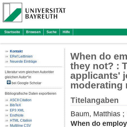
Startseite
Browsen
Suche
Hilfe
Kontakt
When do emp
ERef Leitlinien
Neueste Einträge
they not? : 
Literatur vom gleichen Autor/der
applicants' 
gleichen Autor*in
moderating 
bei Google Scholar
Bibliografische Daten exportieren
Titelangaben
ASCII Citation
BibTeX
EP3 XML
Baum, Matthias
;
EndNote
HTML Citation
When do employe
Multiline CSV