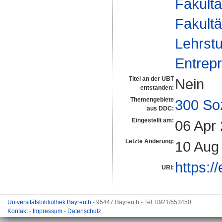
Fakultä
Fakultä
Lehrstu
Entrepr
Titel an der UBT
Nein
entstanden:
Themengebiete
300 So
aus DDC:
Eingestellt am:
06 Apr
Letzte Änderung:
10 Aug
https:/
URI:
Universitätsbibliothek Bayreuth
- 95447 Bayreuth - Tel. 0921/553450
Kontakt
-
Impressum
-
Datenschutz