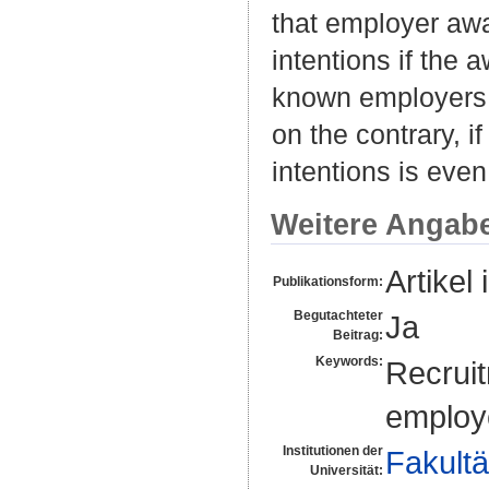
that employer awa
intentions if the 
known employers h
on the contrary, if
intentions is even
Weitere Angab
Artikel 
Publikationsform:
Begutachteter
Ja
Beitrag:
Keywords:
Recruit
employe
Institutionen der
Fakultä
Universität: