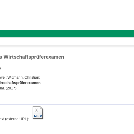
s Wirtschaftsprüferexamen
n
Uwe
;
Wittmann, Christian
:
irtschaftsprüferexamen.
al. (2017) .
text (externe URL):