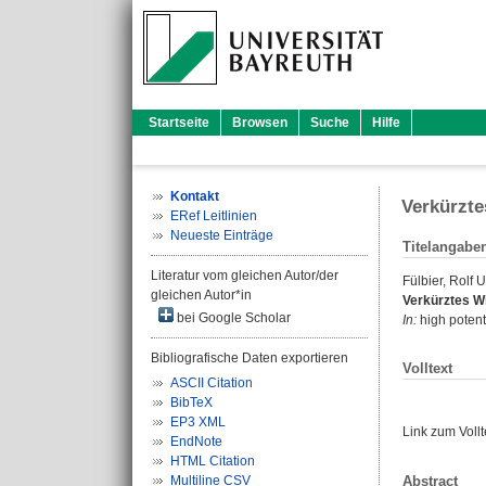
Startseite
Browsen
Suche
Hilfe
Kontakt
Verkürzte
ERef Leitlinien
Neueste Einträge
Titelangabe
Literatur vom gleichen Autor/der
Fülbier, Rolf 
gleichen Autor*in
Verkürztes W
bei Google Scholar
In:
high potenti
Bibliografische Daten exportieren
Volltext
ASCII Citation
BibTeX
EP3 XML
Link zum Voll
EndNote
HTML Citation
Abstract
Multiline CSV