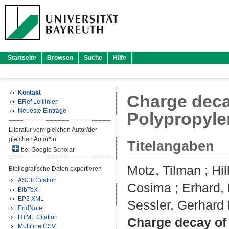
Startseite
Browsen
Suche
Hilfe
Kontakt
Charge deca
ERef Leitlinien
Neueste Einträge
Polypropylen
Literatur vom gleichen Autor/der
gleichen Autor*in
Titelangaben
bei Google Scholar
Motz, Tilman
;
Hil
Bibliografische Daten exportieren
ASCII Citation
Cosima
;
Erhard,
BibTeX
EP3 XML
Sessler, Gerhard
EndNote
HTML Citation
Charge decay of 
Multiline CSV