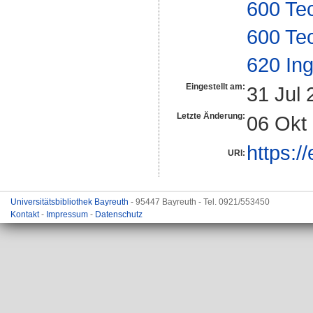
600 Te
600 Te
620 In
Eingestellt am:
31 Jul 
Letzte Änderung:
06 Okt
https:/
URI:
Universitätsbibliothek Bayreuth
- 95447 Bayreuth - Tel. 0921/553450
Kontakt
-
Impressum
-
Datenschutz