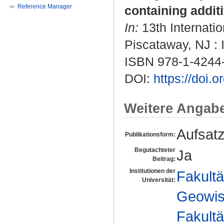
Reference Manager
containing addit
In:
13th Internati
Piscataway, NJ :
ISBN 978-1-4244
DOI:
https://doi.
Weitere Angab
Aufsat
Publikationsform:
Begutachteter
Ja
Beitrag:
Institutionen der
Fakultä
Universität:
Geowis
Fakultä