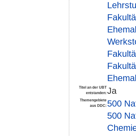
Lehrst
Fakultä
Ehemal
Werksto
Fakultä
Fakultä
Ehemal
Titel an der UBT
Ja
entstanden:
Themengebiete
500 Na
aus DDC:
500 Na
Chemi