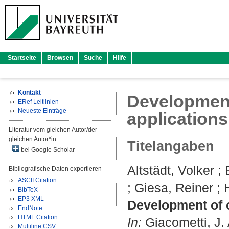
Startseite
Browsen
Suche
Hilfe
Kontakt
Development 
ERef Leitlinien
Neueste Einträge
applications
Literatur vom gleichen Autor/der
gleichen Autor*in
Titelangaben
bei Google Scholar
Altstädt, Volker
;
Bibliografische Daten exportieren
ASCII Citation
;
Giesa, Reiner
;
BibTeX
EP3 XML
Development of ce
EndNote
HTML Citation
In:
Giacometti, J. 
Multiline CSV