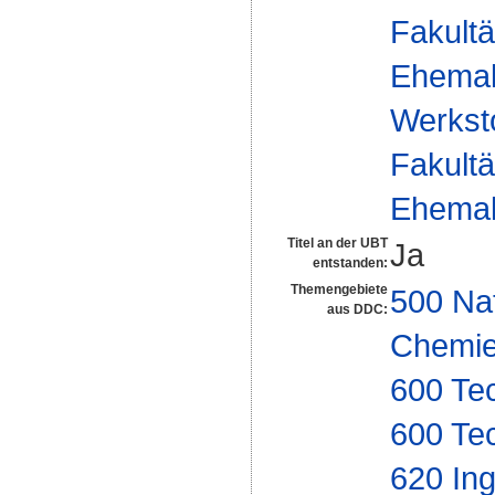
Fakultä
Ehemal
Werksto
Fakultä
Ehemal
Titel an der UBT
Ja
entstanden:
Themengebiete
500 Na
aus DDC:
Chemi
600 Te
600 Te
620 In