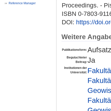
Reference Manager
Proceedings. - Pi
ISBN 0-7803-911
DOI:
https://doi.
Weitere Angab
Aufsat
Publikationsform:
Begutachteter
Ja
Beitrag:
Institutionen der
Fakultä
Universität:
Fakultä
Geowis
Fakultä
Geowis