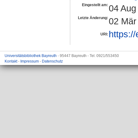
Eingestellt am:
04 Aug
Letzte Änderung:
02 Mär
https:/
URI:
Universitätsbibliothek Bayreuth
- 95447 Bayreuth - Tel. 0921/553450
Kontakt
-
Impressum
-
Datenschutz