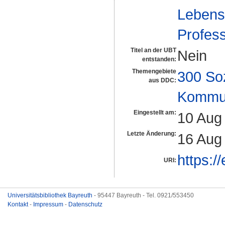
Lebens
Profes
Titel an der UBT
Nein
entstanden:
Themengebiete
300 So
aus DDC:
Kommun
Eingestellt am:
10 Aug
Letzte Änderung:
16 Aug
https:/
URI:
Universitätsbibliothek Bayreuth
- 95447 Bayreuth - Tel. 0921/553450
Kontakt
-
Impressum
-
Datenschutz