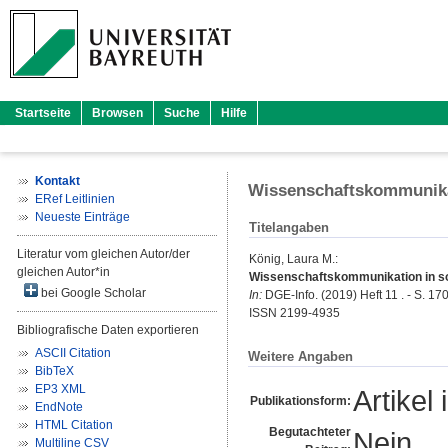
Startseite
Browsen
Suche
Hilfe
Kontakt
Wissenschaftskommunika
ERef Leitlinien
Neueste Einträge
Titelangaben
Literatur vom gleichen Autor/der
König, Laura M.
:
gleichen Autor*in
Wissenschaftskommunikation in so
bei Google Scholar
In:
DGE-Info. (2019) Heft 11 . - S. 17
ISSN 2199-4935
Bibliografische Daten exportieren
ASCII Citation
Weitere Angaben
BibTeX
EP3 XML
Artikel 
Publikationsform:
EndNote
HTML Citation
Begutachteter
Nein
Multiline CSV