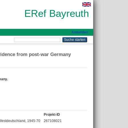
ERef Bayreuth
Anmelden
 Evidence from post-war Germany
many.
Projekt-ID
n Westdeutschland, 1945-70
267108021