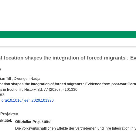
t location shapes the integration of forced migrants :
n
an Till
;
Dwenger, Nadja
:
cation shapes the integration of forced migrants : Evidence from post-war Ger
s in Economic History. Bd. 77 (2020) . - 101330.
983
oi.org/10.1016/j.eeh.2020.101330
Projekten
kttitel:
Offizieller Projekttitel
Die volkswirtschaftlichen Effekte der Vertriebenen und ihre Integration i