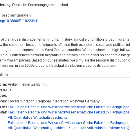
ierung:
Deutsche Forschungsgemeinschaft
 Forschungsdaten
i.org/10.3886/E118223V1
of the largest displacements in human history, almost eight million forced migrant
w the settlement location of migrants affected their economic, social and political 
n integration outcomes across West German counties. We then show that high inflo
eligious differences between migrants and natives had no effect on economic integr
nti-migrant parties. Based on our estimates, we simulate the regional distribution of
igration in the 1950s brought the actual distribution closer to its optimum.
aben
form:
Artikel in einer Zeitschrift
eter
Ja
trag:
rds:
Forced migration; Regional integration; Post-war Germany
n der
Fakultäten
>
Rechts- und Wirtschaftswissenschaftliche Fakultät
>
Fachgruppe 
ität:
Fakultäten
>
Rechts- und Wirtschaftswissenschaftliche Fakultät
>
Fachgruppe 
VII: Quantitative Wirtschaftsgeschichte
Fakultäten
>
Rechts- und Wirtschaftswissenschaftliche Fakultät
>
Fachgruppe 
VII: Quantitative Wirtschaftsgeschichte
>
Lehrstuhl Volkswirtschaftslehre VII: Q