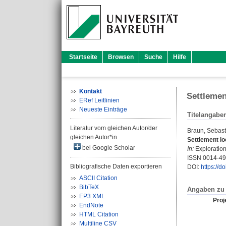
Startseite
Browsen
Suche
Hilfe
Kontakt
Settlemen
ERef Leitlinien
Neueste Einträge
Titelangabe
Literatur vom gleichen Autor/der
Braun, Sebasti
gleichen Autor*in
Settlement lo
bei Google Scholar
In:
Exploration
ISSN 0014-4
Bibliografische Daten exportieren
DOI:
https://d
ASCII Citation
BibTeX
Angaben zu 
EP3 XML
Proje
EndNote
HTML Citation
Multiline CSV