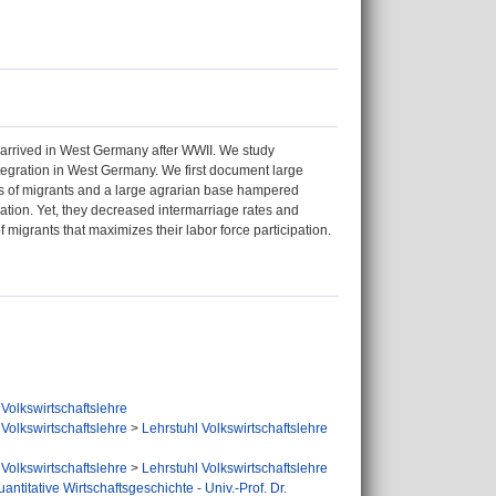
s arrived in West Germany after WWII. We study
integration in West Germany. We first document large
ws of migrants and a large agrarian base hampered
ation. Yet, they decreased intermarriage rates and
 migrants that maximizes their labor force participation.
Volkswirtschaftslehre
Volkswirtschaftslehre
>
Lehrstuhl Volkswirtschaftslehre
Volkswirtschaftslehre
>
Lehrstuhl Volkswirtschaftslehre
uantitative Wirtschaftsgeschichte - Univ.-Prof. Dr.