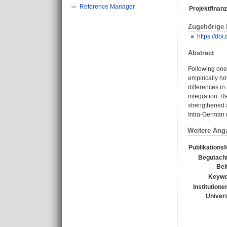
Reference Manager
Projektfinanz
Zugehörige
https://do
Abstract
Following one 
empirically ho
differences i
integration. R
strengthened a
Intra-German m
Weitere Ang
Publikations
Begutacht
Bei
Keywo
Institutione
Univers