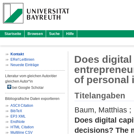
Startseite
Browsen
Suche
Hilfe
Kontakt
Does digital
ERef Leitlinien
Neueste Einträge
entrepreneu
Literatur vom gleichen Autor/der
of personal i
gleichen Autor*in
bei Google Scholar
Titelangaben
Bibliografische Daten exportieren
ASCII Citation
Baum, Matthias
;
BibTeX
EP3 XML
Does digital cap
EndNote
HTML Citation
decisions? The mo
Multiline CSV