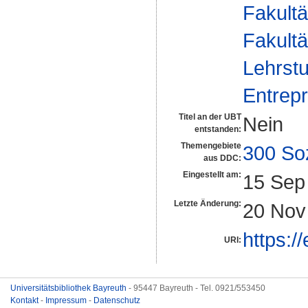
Fakultä
Fakultä
Lehrstu
Entrepr
Titel an der UBT
Nein
entstanden:
Themengebiete
300 So
aus DDC:
Eingestellt am:
15 Sep
Letzte Änderung:
20 Nov
https:/
URI:
Universitätsbibliothek Bayreuth
- 95447 Bayreuth - Tel. 0921/553450
Kontakt
-
Impressum
-
Datenschutz