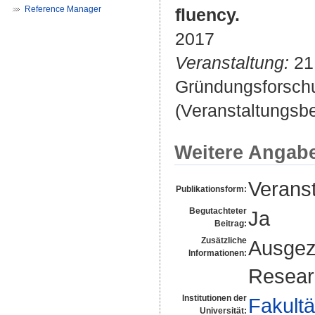
Reference Manager
fluency.
2017
Veranstaltung:
21.
Gründungsforschu
(Veranstaltungsb
Weitere Angab
Veranst
Publikationsform:
Begutachteter
Ja
Beitrag:
Zusätzliche
Ausgez
Informationen:
Resear
Institutionen der
Fakultä
Universität: