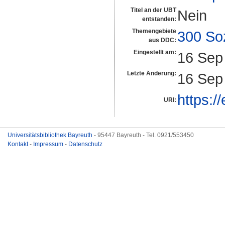
Titel an der UBT
Nein
entstanden:
Themengebiete
300 So
aus DDC:
Eingestellt am:
16 Sep
Letzte Änderung:
16 Sep
https:/
URI:
Universitätsbibliothek Bayreuth
- 95447 Bayreuth - Tel. 0921/553450
Kontakt
-
Impressum
-
Datenschutz