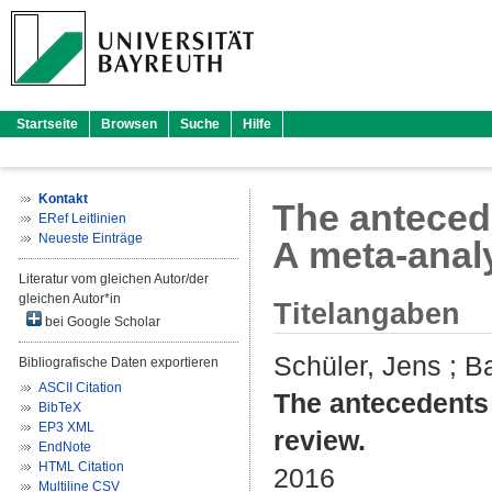
Startseite
Browsen
Suche
Hilfe
Kontakt
The antecede
ERef Leitlinien
Neueste Einträge
A meta-analy
Literatur vom gleichen Autor/der
gleichen Autor*in
Titelangaben
bei Google Scholar
Schüler, Jens
;
B
Bibliografische Daten exportieren
ASCII Citation
The antecedents o
BibTeX
EP3 XML
review.
EndNote
HTML Citation
2016
Multiline CSV