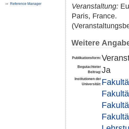
Reference Manager
Veranstaltung:
Eu
Paris, France.
(Veranstaltungsb
Weitere Angab
Veranst
Publikationsform:
Begutachteter
Ja
Beitrag:
Institutionen der
Fakultä
Universität:
Fakultä
Fakultä
Fakultä
Lehrstu