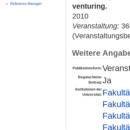
Reference Manager
venturing.
2010
Veranstaltung:
36t
(Veranstaltungsb
Weitere Angab
Veranst
Publikationsform:
Begutachteter
Ja
Beitrag:
Institutionen der
Fakultä
Universität:
Fakultä
Fakultä
Fakultä