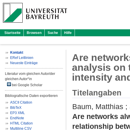
Startseite
Browsen
Suche
Hilfe
Kontakt
Are networks
ERef Leitlinien
Neueste Einträge
analysis on
Literatur vom gleichen Autor/der
intensity an
gleichen Autor*in
bei Google Scholar
Titelangaben
Bibliografische Daten exportieren
ASCII Citation
Baum, Matthias
;
BibTeX
EP3 XML
Are networks alw
EndNote
HTML Citation
relationship bet
Multiline CSV