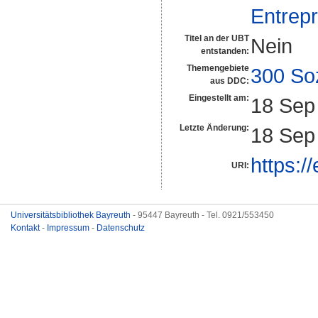
Entrepr
Titel an der UBT
Nein
entstanden:
Themengebiete
300 So
aus DDC:
Eingestellt am:
18 Sep
Letzte Änderung:
18 Sep
https:/
URI:
Universitätsbibliothek Bayreuth
- 95447 Bayreuth - Tel. 0921/553450
Kontakt
-
Impressum
-
Datenschutz