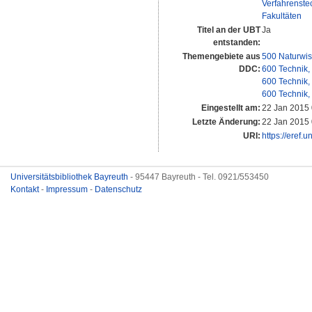
Verfahrenstec
Fakultäten
Titel an der UBT
Ja
entstanden:
Themengebiete aus
500 Naturwis
DDC:
600 Technik,
600 Technik,
600 Technik,
Eingestellt am:
22 Jan 2015 
Letzte Änderung:
22 Jan 2015 
URI:
https://eref.
Universitätsbibliothek Bayreuth
- 95447 Bayreuth - Tel. 0921/553450
Kontakt
-
Impressum
-
Datenschutz