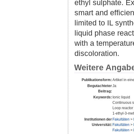
ethyl sulphate. E
smart and efficien
limited to IL synt
liquid phase reac
with a temperatur
discoloration.
Weitere Angab
Publikationsform:
Artikel in eine
Begutachteter
Ja
Beitrag:
Keywords:
Ionic liquid
Continuous s
Loop reactor
1-ethyl-3-me
Institutionen der
Fakultäten
>
Universität:
Fakultäten
>
Fakultäten
>