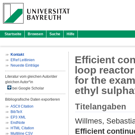
Startseite
Browsen
Suche
Hilfe
Kontakt
Efficient co
ERef Leitlinien
Neueste Einträge
loop reactor
Literatur vom gleichen Autor/der
for the exam
gleichen Autor*in
ethyl sulpha
bei Google Scholar
Bibliografische Daten exportieren
Titelangaben
ASCII Citation
BibTeX
EP3 XML
Willmes, Sebasti
EndNote
HTML Citation
Efficient continu
Multiline CSV