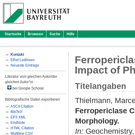
Startseite
Browsen
Suche
Hilfe
Kontakt
Ferropericla
ERef Leitlinien
Neueste Einträge
Impact of P
Literatur vom gleichen Autor/der
gleichen Autor*in
Titelangaben
bei Google Scholar
Thielmann, Marce
Bibliografische Daten exportieren
ASCII Citation
Ferropericlase C
BibTeX
EP3 XML
Morphology.
EndNote
HTML Citation
In:
Geochemistry, 
Multiline CSV