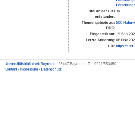
Forschungs
Titel an der UBT
Ja
entstanden:
Themengebiete aus
500 Naturw
DDC:
Eingestellt am:
19 Sep 202
Letzte Änderung:
08 Nov 202
URI:
https://eref
Universitätsbibliothek Bayreuth
- 95447 Bayreuth - Tel. 0921/553450
Kontakt
-
Impressum
-
Datenschutz