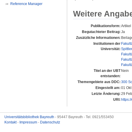
Reference Manager
Weitere Angab
Publikationsform:
Artikel
Begutachteter Beitrag:
Ja
Zusätzliche Informationen:
Beilag
Institutionen der
Fakult
Universität:
Spittle
Fakult
Fakult
Fakult
Titel an der UBT
Nein
entstanden:
Themengebiete aus DDC:
300 So
Eingestellt am:
01 Okt
Letzte Änderung:
29 Feb
URI:
https:/
Universitätsbibliothek Bayreuth
- 95447 Bayreuth - Tel. 0921/553450
Kontakt
-
Impressum
-
Datenschutz