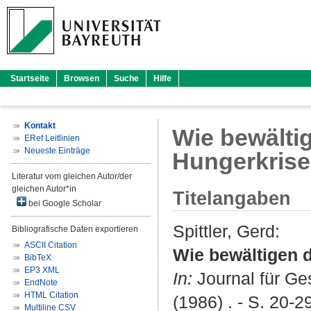
Startseite
Browsen
Suche
Hilfe
Kontakt
Wie bewälti
ERef Leitlinien
Neueste Einträge
Hungerkris
Literatur vom gleichen Autor/der
gleichen Autor*in
Titelangaben
bei Google Scholar
Spittler, Gerd
:
Bibliografische Daten exportieren
ASCII Citation
Wie bewältigen 
BibTeX
EP3 XML
In:
Journal für Ge
EndNote
HTML Citation
(1986) . - S. 20-2
Multiline CSV