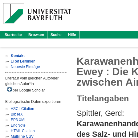
Startseite
Browsen
Suche
Hilfe
Kontakt
Karawanenha
ERef Leitlinien
Neueste Einträge
Ewey : Die K
Literatur vom gleichen Autor/der
zwischen Ai
gleichen Autor*in
bei Google Scholar
Titelangaben
Bibliografische Daten exportieren
ASCII Citation
Spittler, Gerd
:
BibTeX
EP3 XML
Karawanenhandel
EndNote
HTML Citation
des Salz- und Hi
Multiline CSV