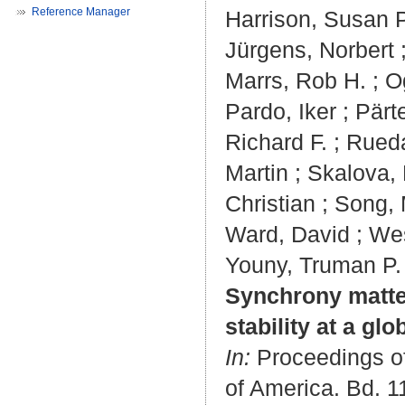
Reference Manager
Harrison, Susan P
Jürgens, Norbert
Marrs, Rob H.
;
O
Pardo, Iker
;
Pärte
Richard F.
;
Rueda
Martin
;
Skalova,
Christian
;
Song,
Ward, David
;
Wes
Youny, Truman P.
Synchrony matte
stability at a glo
In:
Proceedings of
of America. Bd. 1