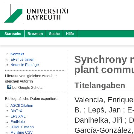
Startseite
Browsen
Suche
Hilfe
Kontakt
Synchrony m
ERef Leitlinien
Neueste Einträge
plant commun
Literatur vom gleichen Autor/der
gleichen Autor*in
Titelangaben
bei Google Scholar
Valencia, Enrique
Bibliografische Daten exportieren
ASCII Citation
B.
;
Lepš, Jan
;
E
BibTeX
EP3 XML
Danihelka, Jiří
;
D
EndNote
HTML Citation
García-González,
Multiline CSV