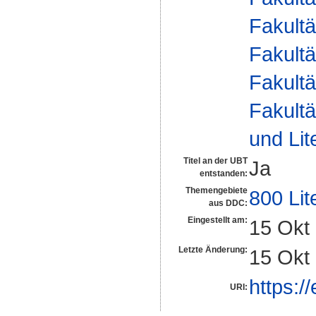
Fakultä
Fakultä
Fakultä
Fakultä
und Lit
Titel an der UBT
Ja
entstanden:
Themengebiete
800 Lit
aus DDC:
Eingestellt am:
15 Okt
Letzte Änderung:
15 Okt
https:/
URI: