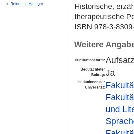
Reference Manager
Historische, erz
therapeutische Pe
ISBN 978-3-8309
Weitere Angab
Aufsat
Publikationsform:
Begutachteter
Ja
Beitrag:
Institutionen der
Fakultä
Universität:
Fakultä
und Lit
Sprache
Fakultä