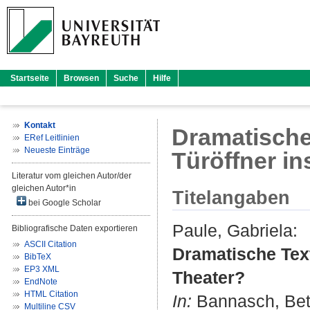
Startseite
Browsen
Suche
Hilfe
Kontakt
Dramatische
ERef Leitlinien
Neueste Einträge
Türöffner in
Literatur vom gleichen Autor/der
gleichen Autor*in
Titelangaben
bei Google Scholar
Paule, Gabriela
:
Bibliografische Daten exportieren
ASCII Citation
Dramatische Text
BibTeX
EP3 XML
Theater?
EndNote
HTML Citation
In:
Bannasch, Bet
Multiline CSV