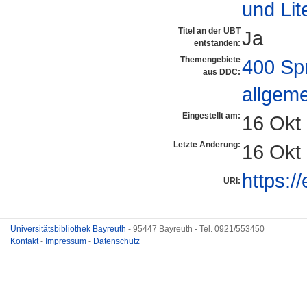
und Lit
Titel an der UBT
Ja
entstanden:
Themengebiete
400 Sp
aus DDC:
allgeme
Eingestellt am:
16 Okt
Letzte Änderung:
16 Okt
https:/
URI:
Universitätsbibliothek Bayreuth
- 95447 Bayreuth - Tel. 0921/553450
Kontakt
-
Impressum
-
Datenschutz