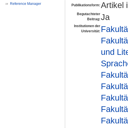
Artikel 
Reference Manager
Publikationsform:
Begutachteter
Ja
Beitrag:
Institutionen der
Fakultä
Universität:
Fakultä
und Lit
Sprache
Fakultä
Fakultä
Fakultä
Fakultä
Fakultä