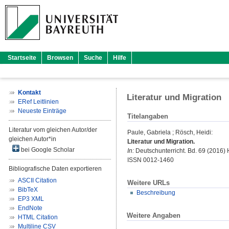
Startseite
Browsen
Suche
Hilfe
Kontakt
Literatur und Migration
ERef Leitlinien
Neueste Einträge
Titelangaben
Literatur vom gleichen Autor/der
Paule, Gabriela
;
Rösch, Heidi
:
gleichen Autor*in
Literatur und Migration.
bei Google Scholar
In:
Deutschunterricht. Bd. 69 (2016) He
ISSN 0012-1460
Bibliografische Daten exportieren
ASCII Citation
Weitere URLs
BibTeX
Beschreibung
EP3 XML
EndNote
Weitere Angaben
HTML Citation
Multiline CSV