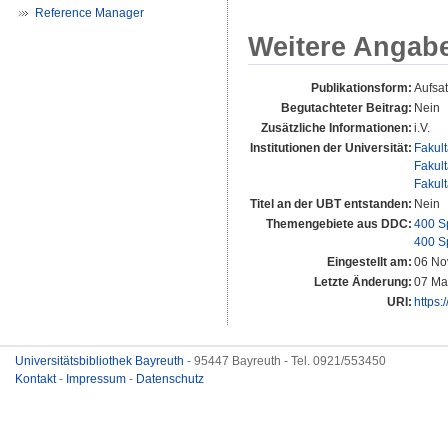
Reference Manager
Weitere Angab
Publikationsform:
Aufsa
Begutachteter Beitrag:
Nein
Zusätzliche Informationen:
i.V.
Institutionen der Universität:
Fakul
Fakul
Fakul
Titel an der UBT entstanden:
Nein
Themengebiete aus DDC:
400 S
400 S
Eingestellt am:
06 No
Letzte Änderung:
07 Ma
URI:
https:
Universitätsbibliothek Bayreuth
- 95447 Bayreuth - Tel. 0921/553450
Kontakt
-
Impressum
-
Datenschutz