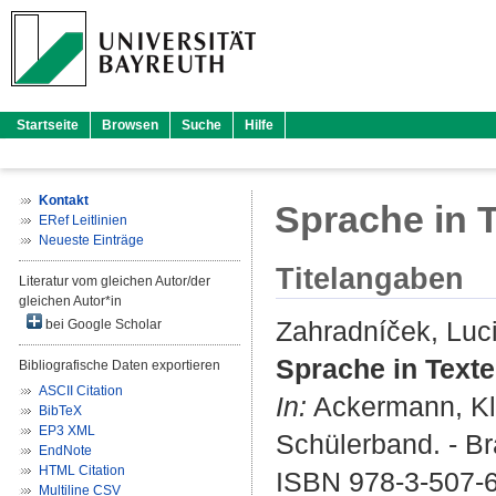
Startseite
Browsen
Suche
Hilfe
Kontakt
Sprache in 
ERef Leitlinien
Neueste Einträge
Titelangaben
Literatur vom gleichen Autor/der
gleichen Autor*in
Zahradníček, Luc
bei Google Scholar
Sprache in Text
Bibliografische Daten exportieren
ASCII Citation
In:
Ackermann, K
BibTeX
EP3 XML
Schülerband. - B
EndNote
HTML Citation
ISBN 978-3-507-
Multiline CSV