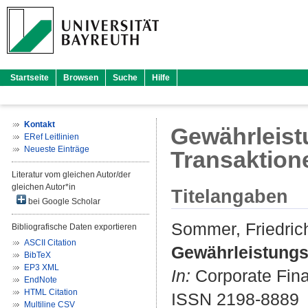
Startseite
Browsen
Suche
Hilfe
Kontakt
Gewährleist
ERef Leitlinien
Neueste Einträge
Transaktion
Literatur vom gleichen Autor/der
gleichen Autor*in
Titelangaben
bei Google Scholar
Sommer, Friedric
Bibliografische Daten exportieren
ASCII Citation
Gewährleistungs
BibTeX
EP3 XML
In:
Corporate Finan
EndNote
HTML Citation
ISSN 2198-8889
Multiline CSV