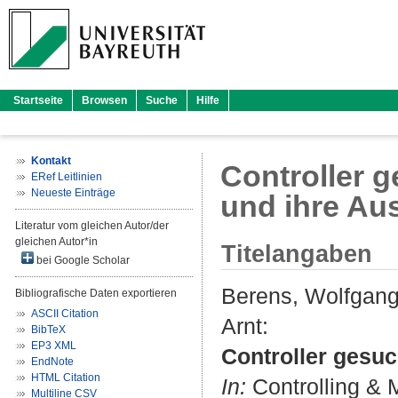
Startseite
Browsen
Suche
Hilfe
Kontakt
Controller g
ERef Leitlinien
Neueste Einträge
und ihre Au
Literatur vom gleichen Autor/der
gleichen Autor*in
Titelangaben
bei Google Scholar
Berens, Wolfgan
Bibliografische Daten exportieren
ASCII Citation
Arnt
:
BibTeX
EP3 XML
Controller gesuc
EndNote
HTML Citation
In:
Controlling & 
Multiline CSV