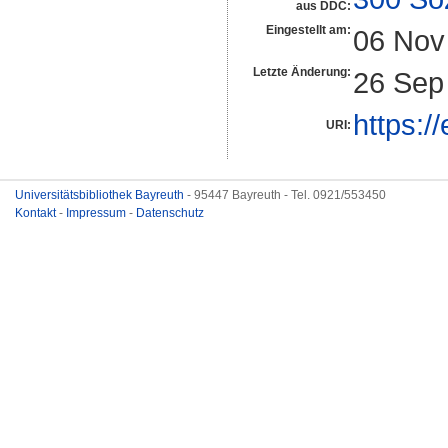
aus DDC:
Eingestellt am:
06 Nov
Letzte Änderung:
26 Sep
https:/
URI:
Universitätsbibliothek Bayreuth
- 95447 Bayreuth - Tel. 0921/553450
Kontakt
-
Impressum
-
Datenschutz