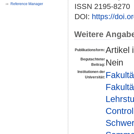
Reference Manager
ISSN 2195-8270
DOI:
https://doi.
Weitere Angab
Artikel 
Publikationsform:
Begutachteter
Nein
Beitrag:
Institutionen der
Fakultä
Universität:
Fakultä
Lehrstu
Control
Schwerp