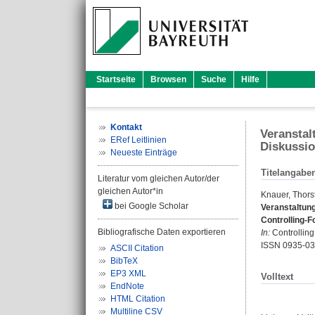
Startseite
Browsen
Suche
Hilfe
Kontakt
Veranstal
ERef Leitlinien
Diskussio
Neueste Einträge
Titelangabe
Literatur vom gleichen Autor/der
gleichen Autor*in
Knauer, Thors
bei Google Scholar
Veranstaltun
Controlling-F
Bibliografische Daten exportieren
In:
Controlling.
ISSN 0935-0
ASCII Citation
BibTeX
EP3 XML
Volltext
EndNote
HTML Citation
Multiline CSV