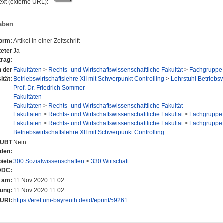
text (externe URL):
aben
form:
Artikel in einer Zeitschrift
eter
Ja
trag:
n der
Fakultäten
>
Rechts- und Wirtschaftswissenschaftliche Fakultät
>
Fachgruppe 
ität:
Betriebswirtschaftslehre XII mit Schwerpunkt Controlling
>
Lehrstuhl Betriebsw
Prof. Dr. Friedrich Sommer
Fakultäten
Fakultäten
>
Rechts- und Wirtschaftswissenschaftliche Fakultät
Fakultäten
>
Rechts- und Wirtschaftswissenschaftliche Fakultät
>
Fachgruppe 
Fakultäten
>
Rechts- und Wirtschaftswissenschaftliche Fakultät
>
Fachgruppe 
Betriebswirtschaftslehre XII mit Schwerpunkt Controlling
r UBT
Nein
nden:
iete
300 Sozialwissenschaften
>
330 Wirtschaft
DDC:
t am:
11 Nov 2020 11:02
rung:
11 Nov 2020 11:02
URI:
https://eref.uni-bayreuth.de/id/eprint/59261