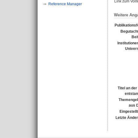
Link zum Voll
Reference Manager
Weitere Ang
Publikations
Begutacht
Bei
Institutione
Univers
Titel an de
entsta
Themengeb
aus 
Eingestell
Letzte Ände