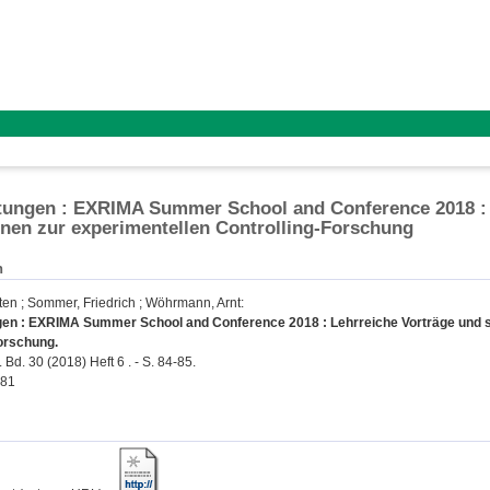
tungen : EXRIMA Summer School and Conference 2018 :
nen zur experimentellen Controlling-Forschung
n
ten
;
Sommer, Friedrich
;
Wöhrmann, Arnt
:
gen : EXRIMA Summer School and Conference 2018 : Lehrreiche Vorträge und 
orschung.
 Bd. 30 (2018) Heft 6 . - S. 84-85.
381