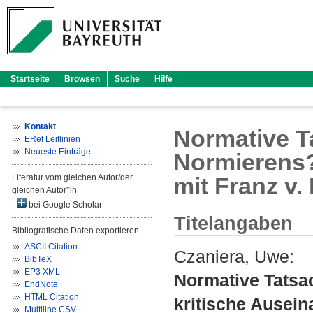
Startseite
Browsen
Suche
Hilfe
Kontakt
Normative T
ERef Leitlinien
Neueste Einträge
Normierens?
Literatur vom gleichen Autor/der
mit Franz v.
gleichen Autor*in
bei Google Scholar
Titelangaben
Bibliografische Daten exportieren
ASCII Citation
Czaniera, Uwe
:
BibTeX
EP3 XML
Normative Tatsa
EndNote
HTML Citation
kritische Ausei
Multiline CSV