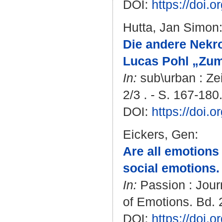
DOI:
https://doi.
Hutta, Jan Simon
Die andere Nekr
Lucas Pohl „Zum 
In:
sub\urban : Zei
2/3 . - S. 167-180
DOI:
https://doi.
Eickers, Gen
:
Are all emotions
social emotions.
In:
Passion : Journ
of Emotions. Bd. 2
DOI:
https://doi.