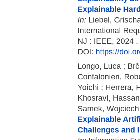
Explainable Har
In:
Liebel, Grisch
International Req
NJ : IEEE, 2024 .
DOI:
https://doi
Longo, Luca
;
Brč
Confalonieri, Rob
Yoichi
;
Herrera, 
Khosravi, Hassan
Samek, Wojciech
Explainable Artif
Challenges and I