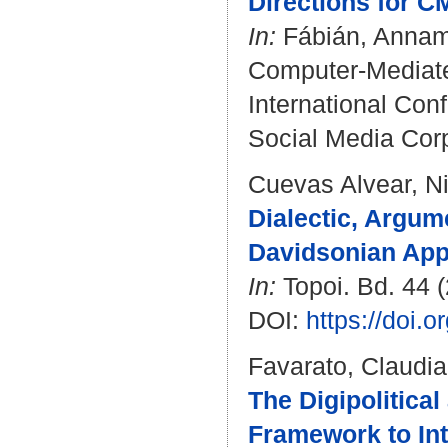
Directions for 
In:
Fábián, Annam
Computer-Mediate
International Co
Social Media Corp
Cuevas Alvear, N
Dialectic, Argume
Davidsonian App
In:
Topoi. Bd. 44 (
DOI:
https://doi.
Favarato, Claudia
The Digipolitical
Framework to Inte