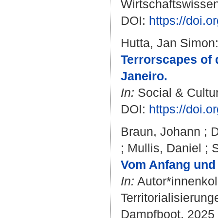
Wirtschaftswissen
DOI:
https://doi
Hutta, Jan Simon
Terrorscapes of 
Janeiro.
In:
Social & Cultur
DOI:
https://doi
Braun, Johann
;
D
;
Mullis, Daniel
;
S
Vom Anfang und 
In:
Autor*innenkol
Territorialisierun
Dampfboot, 2025 .