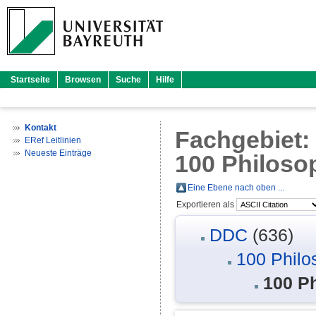
Startseite
Browsen
Suche
Hilfe
Kontakt
Fachgebiet
ERef Leitlinien
Neueste Einträge
100 Philoso
Eine Ebene nach oben ...
Exportieren als
DDC
(636)
100 Philo
100 P