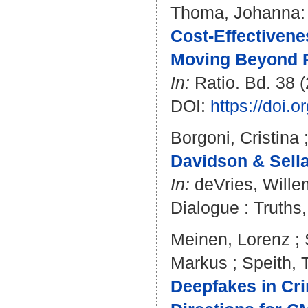
Thoma, Johanna
:
Cost-Effectivene
Moving Beyond Ri
In:
Ratio. Bd. 38 (
DOI:
https://doi.o
Borgoni, Cristina
Davidson & Sella
In:
deVries, Wille
Dialogue : Truths
Meinen, Lorenz
;
Markus
;
Speith, 
Deepfakes in Cri