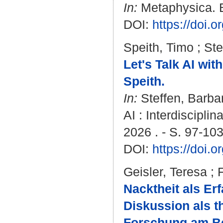
In:
Metaphysica. Bd
DOI:
https://doi.
Speith, Timo
;
Ste
Let's Talk AI wi
Speith.
In:
Steffen, Barba
AI : Interdiscipli
2026 . - S. 97-10
DOI:
https://doi.
Geisler, Teresa
;
Nacktheit als E
Diskussion als t
Forschung am Be