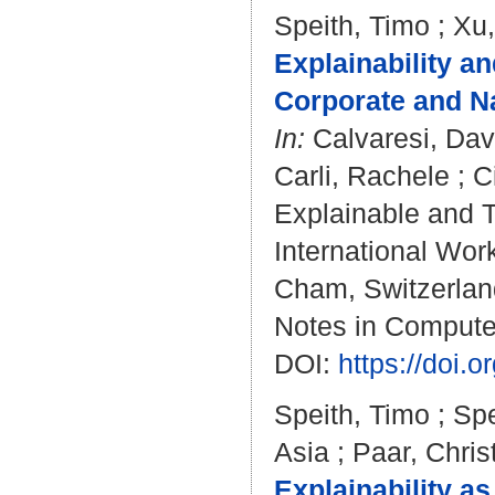
Speith, Timo
;
Xu,
Explainability a
Corporate and Na
In:
Calvaresi, Dav
Carli, Rachele
;
C
Explainable and T
International Wo
Cham, Switzerland
Notes in Compute
DOI:
https://doi.
Speith, Timo
;
Spe
Asia
;
Paar, Chris
Explainability a