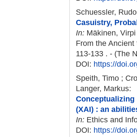
Schuessler, Rudo
Casuistry, Proba
In:
Mäkinen, Virpi
From the Ancient 
113-133 . - (The N
DOI:
https://doi.
Speith, Timo
;
Cro
Langer, Markus
:
Conceptualizing u
(XAI) : an abilit
In:
Ethics and Info
DOI:
https://doi.