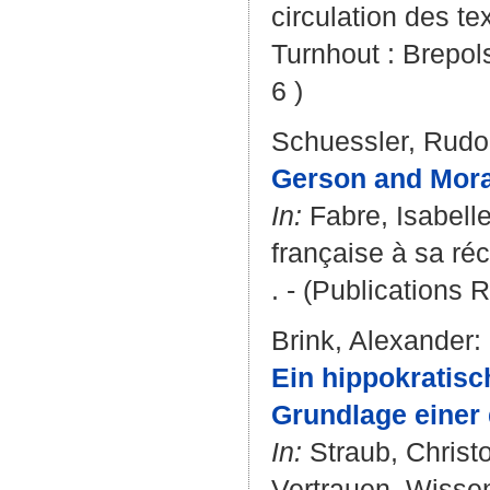
circulation des t
Turnhout : Brepol
6 )
Schuessler, Rudo
Gerson and Mora
In:
Fabre, Isabell
française à sa ré
. - (Publications
Brink, Alexander
:
Ein hippokratisch
Grundlage einer 
In:
Straub, Christ
Vertrauen. Wissen.