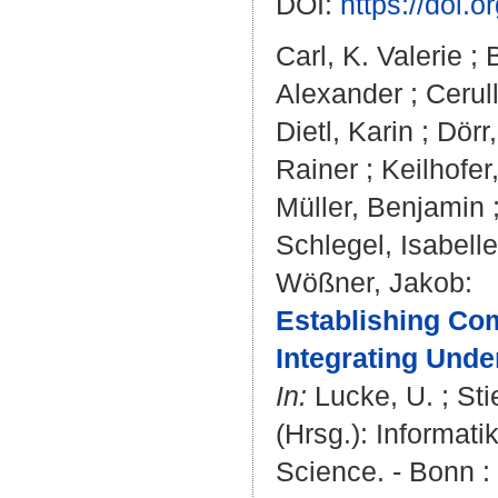
DOI:
https://doi
Carl, K. Valerie
;
Alexander
;
Cerul
Dietl, Karin
;
Dörr
Rainer
;
Keilhofer
Müller, Benjamin
Schlegel, Isabelle
Wößner, Jakob
:
Establishing Com
Integrating Unde
In:
Lucke, U.
;
Sti
(Hrsg.): Informat
Science. - Bonn : 