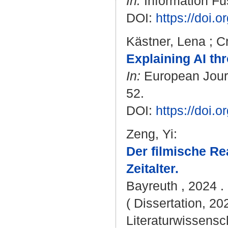
In:
Information Fus
DOI:
https://doi.
Kästner, Lena
;
C
Explaining AI thr
In:
European Journa
52.
DOI:
https://doi.
Zeng, Yi
:
Der filmische Re
Zeitalter.
Bayreuth , 2024 . 
( Dissertation, 20
Literaturwissensch