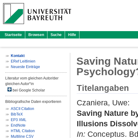
Startseite
Browsen
Suche
Hilfe
Kontakt
Saving Natu
ERef Leitlinien
Neueste Einträge
Psychology?
Literatur vom gleichen Autor/der
gleichen Autor*in
Titelangaben
bei Google Scholar
Czaniera, Uwe
:
Bibliografische Daten exportieren
ASCII Citation
Saving Nature b
BibTeX
EP3 XML
Illusions Dissolv
EndNote
HTML Citation
In:
Conceptus. Bd. 
Multiline CSV