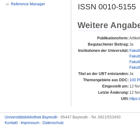
Reference Manager
ISSN 0010-5155
Weitere Angab
Publikationsform:
Artikel
Begutachteter Beitrag:
Ja
Institutionen der Universität:
Fakul
Fakul
Fakul
Fakul
Titel an der UBT entstanden:
Ja
Themengebiete aus DDC:
100 P
Eingestellt am:
12 No
Letzte Änderung:
12 No
URI:
https:
Universitätsbibliothek Bayreuth
- 95447 Bayreuth - Tel. 0921/553450
Kontakt
-
Impressum
-
Datenschutz