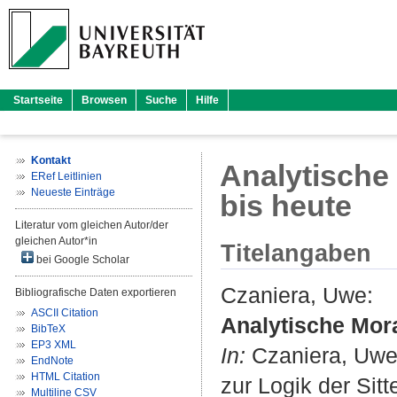
Startseite
Browsen
Suche
Hilfe
Kontakt
Analytische
ERef Leitlinien
Neueste Einträge
bis heute
Literatur vom gleichen Autor/der
gleichen Autor*in
Titelangaben
bei Google Scholar
Czaniera, Uwe
:
Bibliografische Daten exportieren
ASCII Citation
Analytische Mora
BibTeX
EP3 XML
In:
Czaniera, Uw
EndNote
HTML Citation
zur Logik der Sitt
Multiline CSV