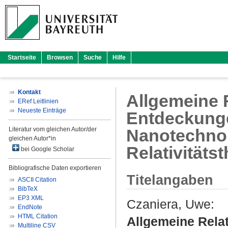
Startseite
Browsen
Suche
Hilfe
Kontakt
Allgemeine R
ERef Leitlinien
Neueste Einträge
Entdeckunge
Literatur vom gleichen Autor/der
Nanotechnolo
gleichen Autor*in
Relativitäts
bei Google Scholar
Bibliografische Daten exportieren
Titelangaben
ASCII Citation
BibTeX
EP3 XML
Czaniera, Uwe
:
EndNote
HTML Citation
Allgemeine Relat
Multiline CSV