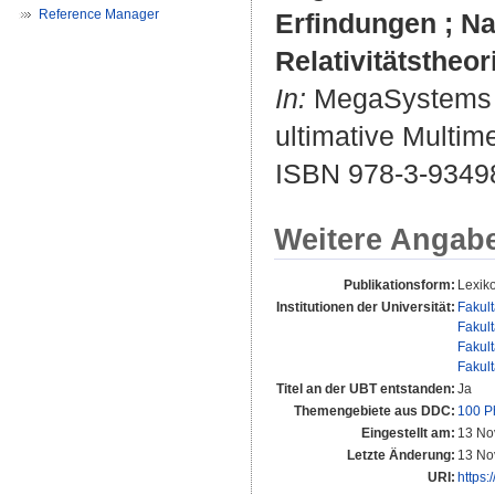
Reference Manager
Erfindungen ; Na
Relativitätstheor
In:
MegaSystems o
ultimative Multi
ISBN 978-3-9349
Weitere Angab
Publikationsform:
Lexiko
Institutionen der Universität:
Fakul
Fakul
Fakul
Fakul
Titel an der UBT entstanden:
Ja
Themengebiete aus DDC:
100 P
Eingestellt am:
13 No
Letzte Änderung:
13 No
URI:
https: