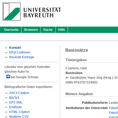
Startseite
Browsen
Suche
Hilfe
Kontakt
Basissätze
ERef Leitlinien
Neueste Einträge
Titelangaben
Literatur vom gleichen Autor/der
Czaniera, Uwe
:
gleichen Autor*in
Basissätze.
bei Google Scholar
In:
Sandkühler, Hans Jörg
(Hrsg.): E
ISBN 9783787319992
Bibliografische Daten exportieren
ASCII Citation
Weitere Angaben
BibTeX
EP3 XML
Publikationsform:
Lexiko
EndNote
Institutionen der Universität:
Fakul
HTML Citation
Fakul
Multiline CSV
Fakul