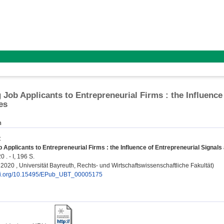
g Job Applicants to Entrepreneurial Firms : the Influence
es
n
:
b Applicants to Entrepreneurial Firms : the Influence of Entrepreneurial Signals
 . - I, 196 S.
, 2020 , Universität Bayreuth, Rechts- und Wirtschaftswissenschaftliche Fakultät)
doi.org/10.15495/EPub_UBT_00005175