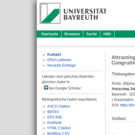
Startseite
Browsen
Suche
Hilfe
Kontakt
Attractin
ERef Leitlinien
Congruiti
Neueste Einträge
Titelangabe
Literatur vom gleichen Autor/der
gleichen Autor*in
Rudic, Biljana
bei Google Scholar
Attracting Jo
Bayreuth , 2020
Bibliografische Daten exportieren
( Dissertation
DOI:
https://
ASCII Citation
BibTeX
EP3 XML
Volltext
EndNote
HTML Citation
Multiline CSV