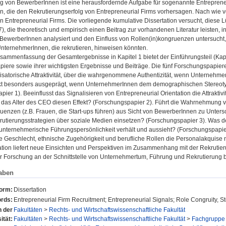
 von BewerberInnen ist eine herausfordernde Aufgabe für sogenannte Entrepreneu
n, die den Rekrutierungserfolg von Entrepreneurial Firms vorhersagen. Nach wie
n Entrepreneurial Firms. Die vorliegende kumulative Dissertation versucht, diese 
s 7), die theoretisch und empirisch einen Beitrag zur vorhandenen Literatur leist
 BewerberInnen analysiert und den Einfluss von Rollen(in)kongruenzen untersucht
nternehmerInnen, die rekrutieren, hinweisen könnten.
sammenfassung der Gesamtergebnisse in Kapitel 1 bietet der Einführungsteil (Ka
iere sowie ihrer wichtigsten Ergebnisse und Beiträge. Die fünf Forschungspapier
nisatorische Attraktivität, über die wahrgenommene Authentizität, wenn Unternehm
fekt besonders ausgeprägt, wenn UnternehmerInnen dem demographischen Stereotyp
ier 1). Beeinflusst das Signalisieren von Entrepreneurial Orientation die Attrakti
 das Alter des CEO diesen Effekt? (Forschungspapier 2). Führt die Wahrnehmung
uenzen (z.B. Frauen, die Start-ups führen) aus Sicht von BewerberInnen zu Unters
krutierungsstrategien über soziale Medien einsetzen? (Forschungspapier 3). Was de
 unternehmerische Führungspersönlichkeit verhält und aussieht? (Forschungspapier
e Geschlecht, ethnische Zugehörigkeit und berufliche Rollen die Personalakquis
ation liefert neue Einsichten und Perspektiven im Zusammenhang mit der Rekrutier
zur Forschung an der Schnittstelle von Unternehmertum, Führung und Rekrutierung b
aben
form:
Dissertation
rds:
Entrepreneurial Firm Recruitment; Entrepreneurial Signals; Role Congruity, S
n der
Fakultäten
>
Rechts- und Wirtschaftswissenschaftliche Fakultät
ität:
Fakultäten
>
Rechts- und Wirtschaftswissenschaftliche Fakultät
>
Fachgruppe 