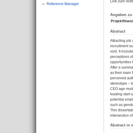
Link zum Voll
Reference Manager
Angaben zu 
Projektfinanz
Abstract
Attracting job
recruitment su
void. It includ
perceptions of
opportunities 
After a summar
as their main 
perceived auth
stereotype – b
CEO age moder
leading start-
potential empl
such as gender
This dissertat
intersection o
Abstract in 