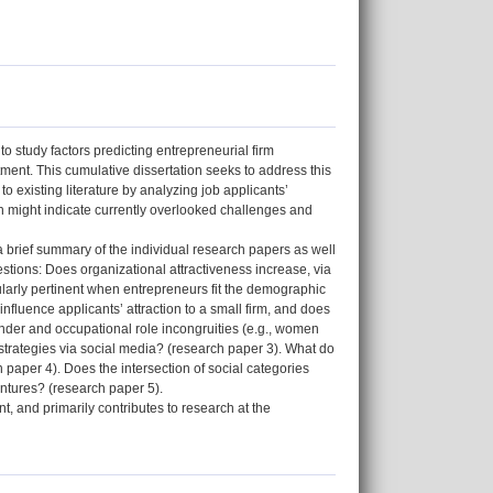
to study factors predicting entrepreneurial firm
itment. This cumulative dissertation seeks to address this
 to existing literature by analyzing job applicants’
ich might indicate currently overlooked challenges and
 a brief summary of the individual research papers as well
stions: Does organizational attractiveness increase, via
ularly pertinent when entrepreneurs fit the demographic
fluence applicants’ attraction to a small firm, and does
nder and occupational role incongruities (e.g., women
t strategies via social media? (research paper 3). What do
paper 4). Does the intersection of social categories
entures? (research paper 5).
t, and primarily contributes to research at the