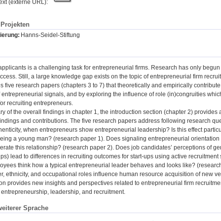
text (externe URL):
Projekten
ierung:
Hanns-Seidel-Stiftung
 applicants is a challenging task for entrepreneurial firms. Research has only begun 
ccess. Still, a large knowledge gap exists on the topic of entrepreneurial firm recru
es five research papers (chapters 3 to 7) that theoretically and empirically contribute
 entrepreneurial signals, and by exploring the influence of role (in)congruities wh
for recruiting entrepreneurs.
y of the overall findings in chapter 1, the introduction section (chapter 2) provides
findings and contributions. The five research papers address following research que
enticity, when entrepreneurs show entrepreneurial leadership? Is this effect partic
eing a young man? (research paper 1). Does signaling entrepreneurial orientation in
ate this relationship? (research paper 2). Does job candidates’ perceptions of ge
ups) lead to differences in recruiting outcomes for start-ups using active recruitmen
oyees think how a typical entrepreneurial leader behaves and looks like? (research 
, ethnicity, and occupational roles influence human resource acquisition of new v
ion provides new insights and perspectives related to entrepreneurial firm recruitmen
f entrepreneurship, leadership, and recruitment.
weiterer Sprache