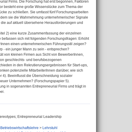
rial Firms. Die Forschung hat erst begonnen, Faktoren
 vor besteht eine große Wissenslücke zum Thema der
Lücke zu schließen. Sie umfasst fünf Forschungsarbeiten
en, indem sie die Wahrnehmung unternehmerischer Signale
, die auf aktuell übersehene Herausforderungen und
pitel 2) eine kurze Zusammenfassung der einzelnen
e befassen sich mit folgenden Forschungsfragen: Erhöht
erInnen einen unternehmerischen Führungsstil zeigen?
 - ein junger Mann zu sein - entsprechen?
vität von kleinen Firmen aus Sicht von BewerberInnen,
 von geschlechts- und berufsbezogenen
chieden in den Rekrutierungsergebnissen für Start-ups,
nken potenzielle MitarbeiterInnen darüber, wie sich
 4). Beeinflusst die Überschneidung sozialer
e neuer Unternehmen? (Forschungspapier 5).
ung in sogenannten Entrepreneurial Firms und trägt in
ei.
tereotypes; Entrepreneurial Leadership
Betriebswirtschaftslehre
>
Lehrstuhl