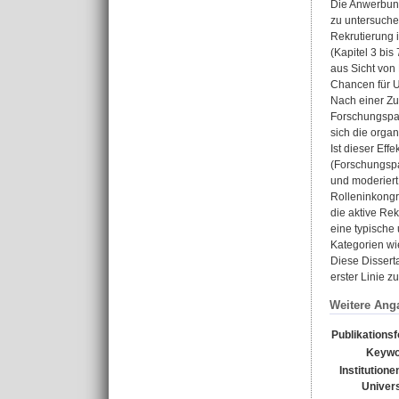
Die Anwerbung
zu untersuche
Rekrutierung i
(Kapitel 3 bi
aus Sicht von
Chancen für U
Nach einer Zu
Forschungspap
sich die orga
Ist dieser Ef
(Forschungspap
und moderiert
Rolleninkongr
die aktive Re
eine typische
Kategorien wi
Diese Dissert
erster Linie 
Weitere Ang
Publikations
Keywo
Institutione
Univers