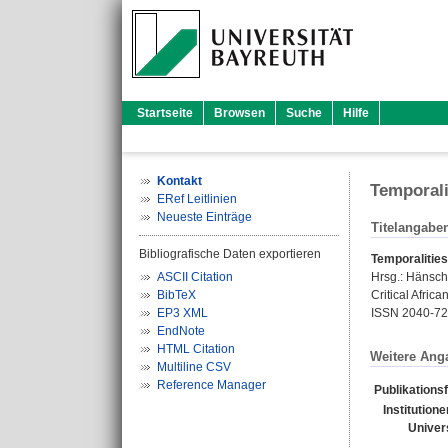
Startseite
Browsen
Suche
Hilfe
Kontakt
Temporalit
ERef Leitlinien
Neueste Einträge
Titelangabe
Bibliografische Daten exportieren
Temporalities 
ASCII Citation
Hrsg.:
Hänsch,
BibTeX
Critical Africa
EP3 XML
ISSN 2040-7
EndNote
HTML Citation
Weitere Ang
Multiline CSV
Reference Manager
Publikations
Institutione
Univers