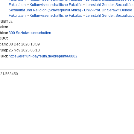
Fakultäten
>
Kulturwissenschaftliche Fakultät
>
Lehrstuhl Gender, Sexualität 
Sexualität und Religion (Schwerpunkt Afrika) - Univ.-Prof. Dr. Serawit Debele
Fakultäten
>
Kulturwissenschaftliche Fakultät
>
Lehrstuhl Gender, Sexualität 
r UBT
Ja
nden:
iete
300 Sozialwissenschaften
DDC:
t am:
08 Dec 2020 13:09
rung:
25 Nov 2025 06:13
URI:
https://eref.uni-bayreuth.de/id/eprint/60882
0921/553450