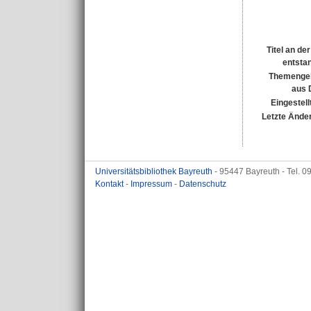
Titel an de
entsta
Themengeb
aus 
Eingestell
Letzte Ände
Universitätsbibliothek Bayreuth
- 95447 Bayreuth - Tel. 
Kontakt
-
Impressum
-
Datenschutz