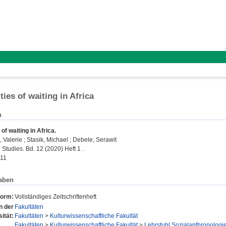
ies of waiting in Africa
n
of waiting in Africa.
 Valerie
;
Stasik, Michael
;
Debele, Serawit
n Studies. Bd. 12 (2020) Heft 1 .
211
aben
form:
Vollständiges Zeitschriftenheft
n der
Fakultäten
ität:
Fakultäten
>
Kulturwissenschaftliche Fakultät
Fakultäten
>
Kulturwissenschaftliche Fakultät
>
Lehrstuhl Sozialanthropologi