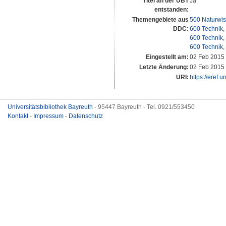
Titel an der UBT
Ja
entstanden:
Themengebiete aus
500 Naturwis
DDC:
600 Technik,
600 Technik,
600 Technik,
Eingestellt am:
02 Feb 2015
Letzte Änderung:
02 Feb 2015
URI:
https://eref.
Universitätsbibliothek Bayreuth
- 95447 Bayreuth - Tel. 0921/553450
Kontakt
-
Impressum
-
Datenschutz