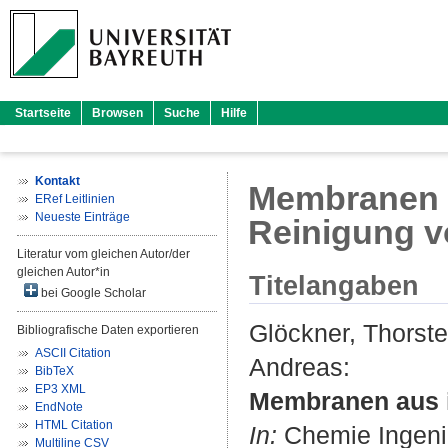
Startseite
Browsen
Suche
Hilfe
Kontakt
Membranen a
ERef Leitlinien
Neueste Einträge
Reinigung 
Literatur vom gleichen Autor/der
gleichen Autor*in
Titelangaben
bei Google Scholar
Glöckner, Thorst
Bibliografische Daten exportieren
ASCII Citation
Andreas
:
BibTeX
EP3 XML
Membranen aus i
EndNote
HTML Citation
In:
Chemie Ingenie
Multiline CSV