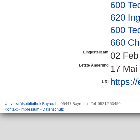
600 Te
620 In
600 Te
660 Ch
Eingestellt am:
02 Feb
Letzte Änderung:
17 Mai
https:/
URI:
Universitätsbibliothek Bayreuth
- 95447 Bayreuth - Tel. 0921/553450
Kontakt
-
Impressum
-
Datenschutz