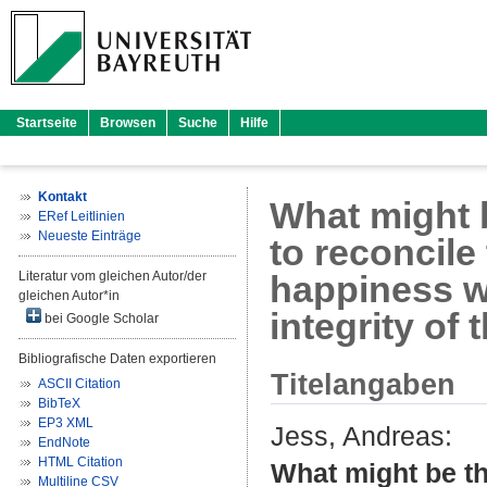
Startseite
Browsen
Suche
Hilfe
Kontakt
What might 
ERef Leitlinien
Neueste Einträge
to reconcile
Literatur vom gleichen Autor/der
happiness wi
gleichen Autor*in
integrity of
bei Google Scholar
Bibliografische Daten exportieren
Titelangaben
ASCII Citation
BibTeX
EP3 XML
Jess, Andreas
:
EndNote
HTML Citation
What might be t
Multiline CSV