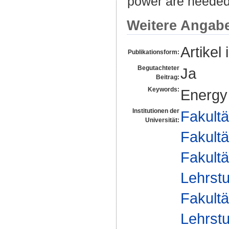
power are needed,
Weitere Angab
Artikel 
Publikationsform:
Begutachteter
Ja
Beitrag:
Keywords:
Energy 
Institutionen der
Fakultä
Universität:
Fakultä
Fakultä
Lehrst
Fakultä
Lehrst