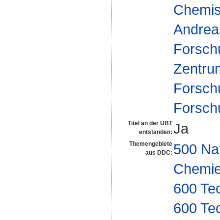
Chemisc
Andrea
Forsch
Zentrum
Forsch
Forsch
Titel an der UBT
Ja
entstanden:
Themengebiete
500 Na
aus DDC:
Chemi
600 Te
600 Te