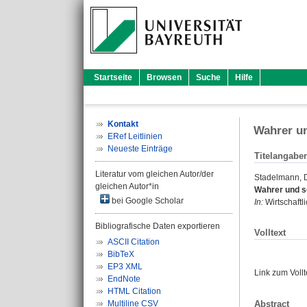
Startseite
Browsen
Suche
Hilfe
Kontakt
Wahrer un
ERef Leitlinien
Neueste Einträge
Titelangabe
Literatur vom gleichen Autor/der
Stadelmann, 
gleichen Autor*in
Wahrer und s
bei Google Scholar
In:
Wirtschaftli
Bibliografische Daten exportieren
Volltext
ASCII Citation
BibTeX
EP3 XML
Link zum Voll
EndNote
HTML Citation
Abstract
Multiline CSV