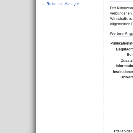
Reference Manager
Der Klimawand
verbundenen R
Wirtschaftsre
allgemeinen E
Weitere Ang
Publikations
Begutacht
Bei
Zusätz
Informati
Institutione
Univers
Titel an de