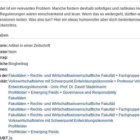
el ist ein relevantes Problem. Manche fordern deshalb sofortiges und radikales H
egulierungen wären einschränkend und teuer. Wenn das so weitergeht, dürften wi
zessionen leiden. Was also tun? Hier ein etwas humorvoller aber doch bedenkenswe
rkenntnis.
aben
form:
Artikel in einer Zeitschrift
eter
Nein
trag:
liche
Blogbeitrag
onen:
n der
Fakultäten
>
Rechts- und Wirtschaftswissenschaftliche Fakultät
>
Fachgruppe 
ität:
Volkswirtschaftslehre mit Schwerpunkt Entwicklungsökonomik
>
Professur Vol
Entwicklungsökonomik - Univ.-Prof. Dr. David Stadelmann
Profilfelder
>
Emerging Fields
>
Governance and Responsibility
Fakultäten
Fakultäten
>
Rechts- und Wirtschaftswissenschaftliche Fakultät
Fakultäten
>
Rechts- und Wirtschaftswissenschaftliche Fakultät
>
Fachgruppe 
Fakultäten
>
Rechts- und Wirtschaftswissenschaftliche Fakultät
>
Fachgruppe 
Volkswirtschaftslehre mit Schwerpunkt Entwicklungsökonomik
Profilfelder
Profilfelder
>
Emerging Fields
r UBT
Ja