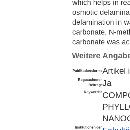
which helps in rea
osmotic delaminat
delamination in w
carbonate, N-met
carbonate was ac
Weitere Angab
Artikel 
Publikationsform:
Begutachteter
Ja
Beitrag:
Keywords:
COMPO
PHYLL
NANOC
Institutionen der