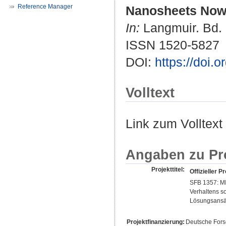
Reference Manager
Nanosheets Now i
In:
Langmuir. Bd. 3
ISSN 1520-5827
DOI:
https://doi.
Volltext
Link zum Volltext
Angaben zu Pr
Projekttitel:
Offizieller Pr
SFB 1357: MI
Verhaltens s
Lösungsansä
Projektfinanzierung:
Deutsche For