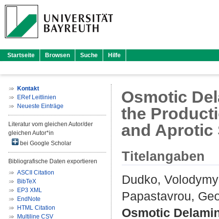
Startseite
Browsen
Suche
Hilfe
Kontakt
Osmotic Dela
ERef Leitlinien
Neueste Einträge
the Product
Literatur vom gleichen Autor/der
and Aprotic
gleichen Autor*in
bei Google Scholar
Titelangaben
Bibliografische Daten exportieren
ASCII Citation
Dudko, Volodymy
BibTeX
EP3 XML
Papastavrou, Ge
EndNote
HTML Citation
Osmotic Delamina
Multiline CSV