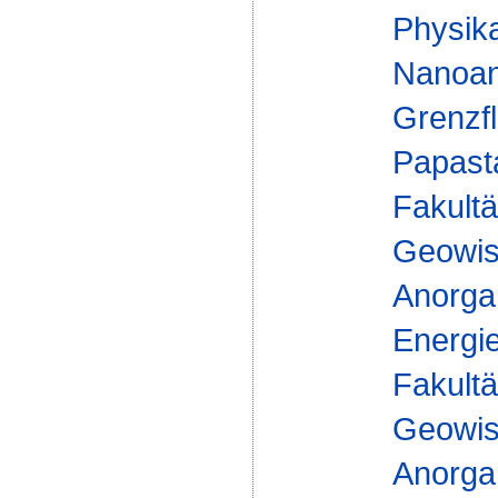
Physika
Nanoan
Grenzfl
Papast
Fakultä
Geowis
Anorga
Energi
Fakultä
Geowis
Anorga