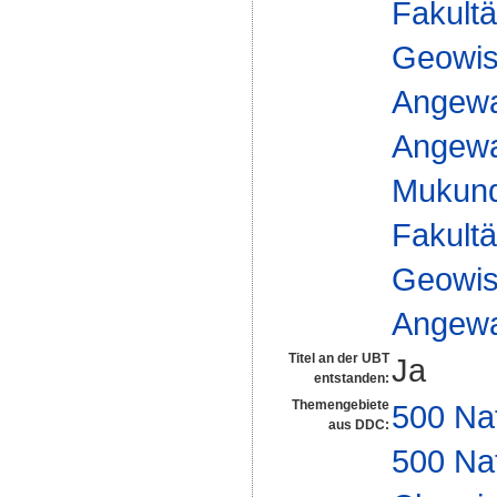
Fakultä
Geowis
Angewa
Angewan
Mukund
Fakultä
Geowis
Angewa
Titel an der UBT
Ja
entstanden:
Themengebiete
500 Na
aus DDC:
500 Na