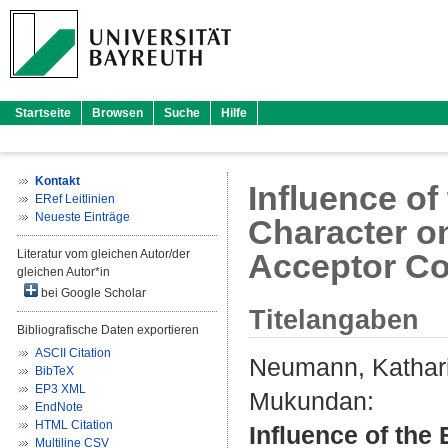
Startseite
Browsen
Suche
Hilfe
Kontakt
Influence of
ERef Leitlinien
Neueste Einträge
Character on
Literatur vom gleichen Autor/der
Acceptor C
gleichen Autor*in
bei Google Scholar
Titelangaben
Bibliografische Daten exportieren
ASCII Citation
Neumann, Kathar
BibTeX
EP3 XML
Mukundan
:
EndNote
HTML Citation
Influence of the
Multiline CSV