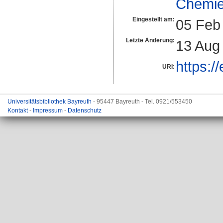
Chemi
Eingestellt am:
05 Feb
Letzte Änderung:
13 Aug
https:/
URI:
Universitätsbibliothek Bayreuth
- 95447 Bayreuth - Tel. 0921/553450
Kontakt
-
Impressum
-
Datenschutz