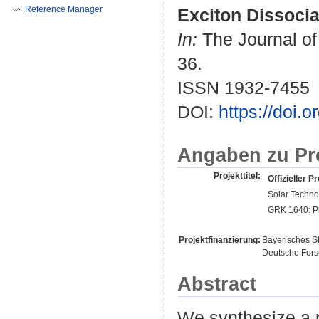
Reference Manager
Exciton Dissoci
In:
The Journal of 
36.
ISSN 1932-7455
DOI:
https://doi.
Angaben zu Pr
Projekttitel:
Offizieller Pr
Solar Techno
GRK 1640: Ph
Projektfinanzierung:
Bayerisches St
Deutsche For
Abstract
We synthesize a 