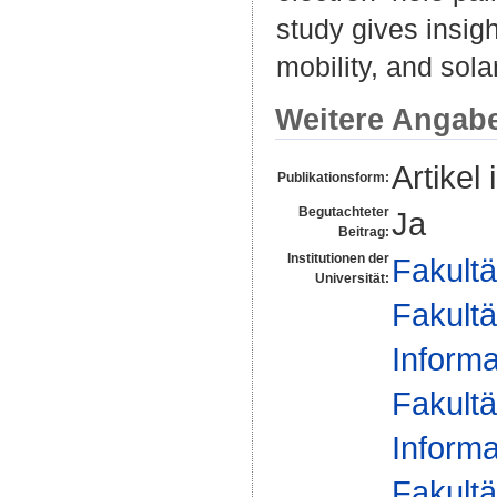
study gives insigh
mobility, and sol
Weitere Angab
Artikel 
Publikationsform:
Begutachteter
Ja
Beitrag:
Institutionen der
Fakultä
Universität:
Fakultä
Informa
Fakultä
Informa
Fakultä