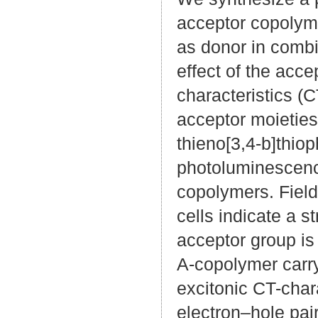
acceptor copolym
as donor in combi
effect of the acce
characteristics (
acceptor moieties
thieno[3,4-b]thio
photoluminescenc
copolymers. Field
cells indicate a s
acceptor group i
A-copolymer carry
excitonic CT-char
electron–hole pai