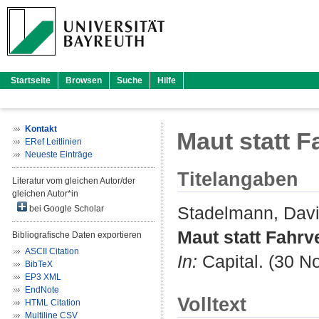
Startseite
Browsen
Suche
Hilfe
Kontakt
Maut statt F
ERef Leitlinien
Neueste Einträge
Titelangaben
Literatur vom gleichen Autor/der
gleichen Autor*in
Stadelmann, Dav
bei Google Scholar
Maut statt Fahrv
Bibliografische Daten exportieren
ASCII Citation
In:
Capital. (30 N
BibTeX
EP3 XML
EndNote
Volltext
HTML Citation
Multiline CSV