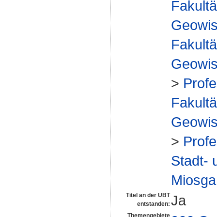
Fakultä
Geowis
Fakultä
Geowis
>
Profe
Fakultä
Geowis
>
Profe
Stadt- 
Miosga
Titel an der UBT
Ja
entstanden:
Themengebiete