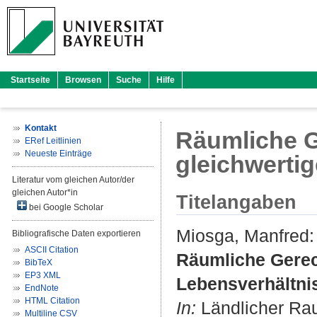
Startseite
Browsen
Suche
Hilfe
Kontakt
Räumliche Ge
ERef Leitlinien
Neueste Einträge
gleichwerti
Literatur vom gleichen Autor/der
gleichen Autor*in
Titelangaben
bei Google Scholar
Miosga, Manfred
:
Bibliografische Daten exportieren
ASCII Citation
Räumliche Gerech
BibTeX
EP3 XML
Lebensverhältni
EndNote
HTML Citation
In:
Ländlicher Raum
Multiline CSV