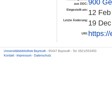
900 Ge
aus DDC:
Eingestellt am:
12 Feb
Letzte Änderung:
19 Dec
https:/
URI:
Universitätsbibliothek Bayreuth
- 95447 Bayreuth - Tel. 0921/553450
Kontakt
-
Impressum
-
Datenschutz