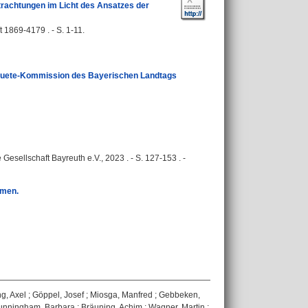
trachtungen im Licht des Ansatzes der
869-4179 . - S. 1-11.
Enquete-Kommission des Bayerischen Landtags
 Gesellschaft Bayreuth e.V., 2023 . - S. 127-153 . -
rmen.
g, Axel
;
Göppel, Josef
;
Miosga, Manfred
;
Gebbeken,
unningham, Barbara
;
Bräuning, Achim
;
Wagner, Martin
;