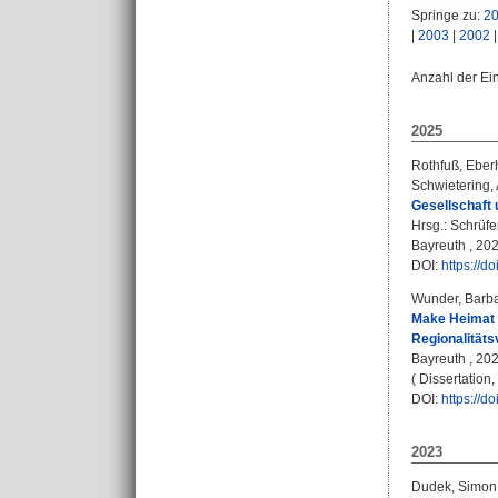
Springe zu:
2
|
2003
|
2002
Anzahl der Ei
2025
Rothfuß, Eber
Schwietering,
Gesellschaft
Hrsg.:
Schrüfe
Bayreuth , 202
DOI:
https://
Wunder, Barb
Make Heimat G
Regionalitäts
Bayreuth , 202
( Dissertation
DOI:
https://
2023
Dudek, Simon