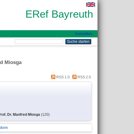
ERef Bayreuth
Anmelden
ed Miosga
RSS 1.0
RSS 2.0
Prof. Dr. Manfred Miosga
(120)
sform