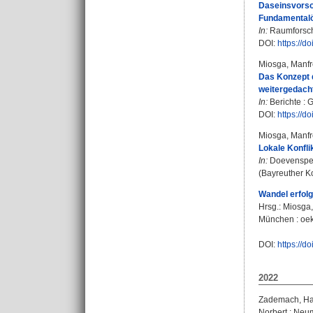
Daseinsvorsor
Fundamentalö
In:
Raumforschu
DOI:
https://d
Miosga, Manf
Das Konzept 
weitergedacht
In:
Berichte : 
DOI:
https://d
Miosga, Manf
Lokale Konfl
In:
Doevenspec
(Bayreuther K
Wandel erfolg
Hrsg.:
Miosga,
München : oek
DOI:
https://
2022
Zademach, Ha
Norbert
;
Neum