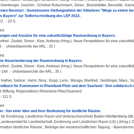
;
Hamberger, Joachim
;
Schöbel-Rutschmann, Sören
;
Brandstetter, Benedikt
;
Karne
einen Neustart : Gemeinsame Stellungnahme der Initiativen "Wege zu einem bes
s Bayern" zur Teilfortschreibung des LEP 2022.
 . - 20 S.
red
:
ungen und Ansätze für eine zukunftsfähige Raumordnung in Bayern.
nfred
;
Dudek, Simon
;
Klee, Andreas
(Hrsg.): Neue Perspektiven für eine zukunft
8 . - (Arbeitsberichte der ARL ; 35 )
red
:
ine Neuorientierung der Raumordnung in Bayern.
nfred
;
Dudek, Simon
;
Klee, Andreas
(Hrsg.): Neue Perspektiven für eine zukunft
-184 . - (Arbeitsberichte der ARL ; 35 )
;
Hafner, Sabine
;
Hehn, Nina
;
Kopp, Lena
;
Miosga, Manfred
;
Neidlinger, Mara
;
Sc
dbuch für Kommunen in Rheinland-Pfalz und dem Saarland : Den solidarisch-ö
t-Stiftung, Regionalbüro Rheinland-Pfalz/Saarland
- 111 S.
red
:
n : Von einer Idee und ihrer Bedeutung für ländliche Räume.
m für Ernährung, Ländlichen Raum und Verbraucherschutz Baden-Württemberg (M
 Landesanstalt für Landwirtschaft, Ernährung und Ländlichen Raum (LEL) (Hrsg.)
ormation ländlicher Räume ; Beiträge der wissenschaftlichen Tagung. - Baiersbronn 