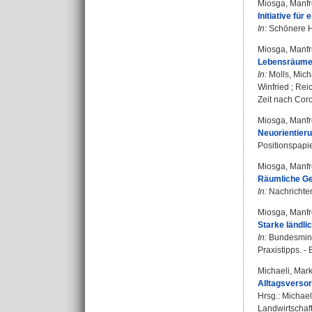
Miosga, Manf
Initiative fü
In:
Schönere He
Miosga, Manf
Lebensräume, 
In:
Molls, Mich
Winfried
;
Reic
Zeit nach Coro
Miosga, Manf
Neuorientier
Positionspapie
Miosga, Manf
Räumliche Ger
In:
Nachrichten 
Miosga, Manf
Starke ländli
In:
Bundesminis
Praxistipps. - 
Michaeli, Mar
Alltagsversor
Hrsg.:
Michael
Landwirtschaft