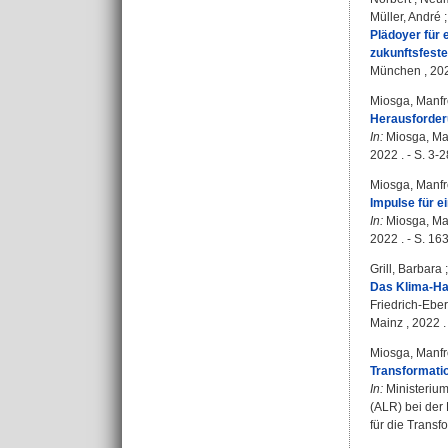
Müller, André
Plädoyer für 
zukunftsfeste
München , 2022
Miosga, Manf
Herausforder
In:
Miosga, Ma
2022 . - S. 3-2
Miosga, Manf
Impulse für e
In:
Miosga, Ma
2022 . - S. 163
Grill, Barbara
Das Klima-Han
Friedrich-Eber
Mainz , 2022 . 
Miosga, Manf
Transformatio
In:
Ministeriu
(ALR) bei der
für die Transf