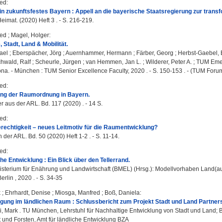
red
:
r ein zukunftsfestes Bayern : Appell an die bayerische Staatsregierung zur tran
imat. (2020) Heft 3 . - S. 216-219.
red
;
Magel, Holger
:
Stadt, Land & Mobilität.
ael
;
Eberspächer, Jörg
;
Auernhammer, Hermann
;
Färber, Georg
;
Herbst-Gaebel, B
hwald, Ralf
;
Scheurle, Jürgen
;
van Hemmen, Jan L.
;
Wilderer, Peter A.
; TUM Emeri
na. - München : TUM Senior Excellence Faculty, 2020 . - S. 150-153 . - (TUM Forum 
red
:
ung der Raumordnung in Bayern.
r aus der ARL. Bd. 117 (2020) . - 14 S.
red
:
echtigkeit – neues Leitmotiv für die Raumentwicklung?
der ARL. Bd. 50 (2020) Heft 1-2 . - S. 11-14.
red
:
che Entwicklung : Ein Blick über den Tellerrand.
terium für Enährung und Landwirtschaft (BMEL) (Hrsg.): Modellvorhaben Land(au
Berlin , 2020 . - S. 34-35
k
;
Ehrhardt, Denise
;
Miosga, Manfred
;
Boß, Daniela
:
gung im ländlichen Raum : Schlussbericht zum Projekt Stadt und Land Partner
i, Mark
. TU München, Lehrstuhl für Nachhaltige Entwicklung von Stadt und Land; 
 und Forsten, Amt für ländliche Entwicklung BZA