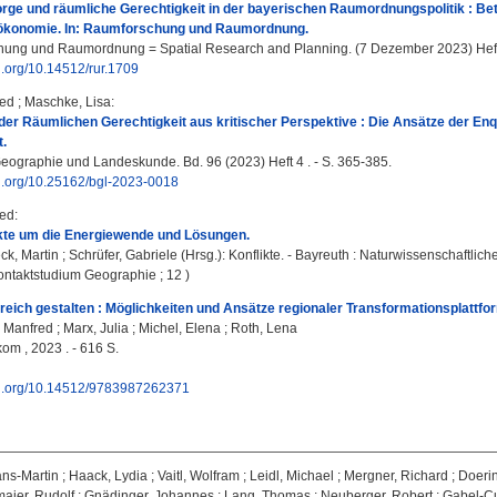
ge und räumliche Gerechtigkeit in der bayerischen Raumordnungspolitik : Be
konomie. In: Raumforschung und Raumordnung.
ng und Raumordnung = Spatial Research and Planning. (7 Dezember 2023) Heft 1
oi.org/10.14512/rur.1709
red
;
Maschke, Lisa
:
der Räumlichen Gerechtigkeit aus kritischer Perspektive : Die Ansätze der 
.
Geographie und Landeskunde. Bd. 96 (2023) Heft 4 . - S. 365-385.
oi.org/10.25162/bgl-2023-0018
red
:
ikte um die Energiewende und Lösungen.
k, Martin
;
Schrüfer, Gabriele
(Hrsg.): Konflikte. - Bayreuth : Naturwissenschaftliche
ontaktstudium Geographie ; 12 )
reich gestalten : Möglichkeiten und Ansätze regionaler Transformationsplattfo
 Manfred
;
Marx, Julia
;
Michel, Elena
;
Roth, Lena
om , 2023 . - 616 S.
doi.org/10.14512/9783987262371
ns-Martin
;
Haack, Lydia
;
Vaitl, Wolfram
;
Leidl, Michael
;
Mergner, Richard
;
Doerin
aier, Rudolf
;
Gnädinger, Johannes
;
Lang, Thomas
;
Neuberger, Robert
;
Gabel-C