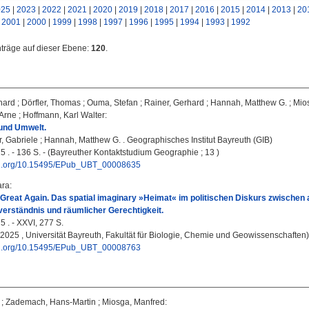
025
|
2023
|
2022
|
2021
|
2020
|
2019
|
2018
|
2017
|
2016
|
2015
|
2014
|
2013
|
20
|
2001
|
2000
|
1999
|
1998
|
1997
|
1996
|
1995
|
1994
|
1993
|
1992
nträge auf dieser Ebene:
120
.
hard
;
Dörfler, Thomas
;
Ouma, Stefan
;
Rainer, Gerhard
;
Hannah, Matthew G.
;
Mio
 Arne
;
Hoffmann, Karl Walter
:
 und Umwelt.
r, Gabriele
;
Hannah, Matthew G.
. Geographisches Institut Bayreuth (GIB)
5 . - 136 S. - (Bayreuther Kontaktstudium Geographie ; 13 )
doi.org/10.15495/EPub_UBT_00008635
ara
:
reat Again. Das spatial imaginary »Heimat« im politischen Diskurs zwischen 
verständnis und räumlicher Gerechtigkeit.
5 . - XXVI, 277 S.
, 2025 , Universität Bayreuth, Fakultät für Biologie, Chemie und Geowissenschaften)
doi.org/10.15495/EPub_UBT_00008763
;
Zademach, Hans-Martin
;
Miosga, Manfred
: