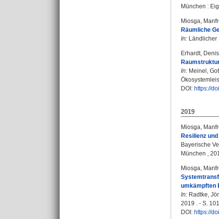
München : Eige
Miosga, Manf
Räumliche Ger
In:
Ländlicher 
Erhardt, Deni
Raumstruktur
In:
Meinel, Got
Ökosystemleist
DOI:
https://d
2019
Miosga, Manf
Resilienz und
Bayerische Ve
München , 201
Miosga, Manf
Systemtransfo
umkämpften E
In:
Radtke, Jö
2019 . - S. 10
DOI:
https://