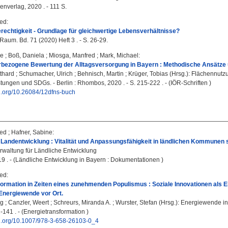
nverlag, 2020 . - 111 S.
red
:
echtigkeit - Grundlage für gleichwertige Lebensverhältnisse?
Raum. Bd. 71 (2020) Heft 3 . - S. 26-29.
se
;
Boß, Daniela
;
Miosga, Manfred
;
Mark, Michael
:
bezogene Bewertung der Alltagsversorgung in Bayern : Methodische Ansätze 
thard
;
Schumacher, Ulrich
;
Behnisch, Martin
;
Krüger, Tobias
(Hrsg.): Flächennutzu
ungen und SDGs. - Berlin : Rhombos, 2020 . - S. 215-222 . - (IÖR-Schriften )
oi.org/10.26084/12dfns-buch
red
;
Hafner, Sabine
:
 Landentwicklung : Vitalität und Anpassungsfähigkeit in ländlichen Kommunen 
rwaltung für Ländliche Entwicklung
9 . - (Ländliche Entwicklung in Bayern : Dokumentationen )
red
:
rmation in Zeiten eines zunehmenden Populismus : Soziale Innovationen als E
nergiewende vor Ort.
rg
;
Canzler, Weert
;
Schreurs, Miranda A.
;
Wurster, Stefan
(Hrsg.): Energiewende in
1-141 . - (Energietransformation )
doi.org/10.1007/978-3-658-26103-0_4