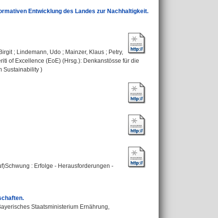
sformativen Entwicklung des Landes zur Nachhaltigkeit.
irgit
;
Lindemann, Udo
;
Mainzer, Klaus
;
Petry,
ti of Excellence (EoE) (Hrsg.): Denkanstösse für die
Sustainability )
f)Schwung : Erfolge - Herausforderungen -
schaften.
Bayerisches Staatsministerium Ernährung,