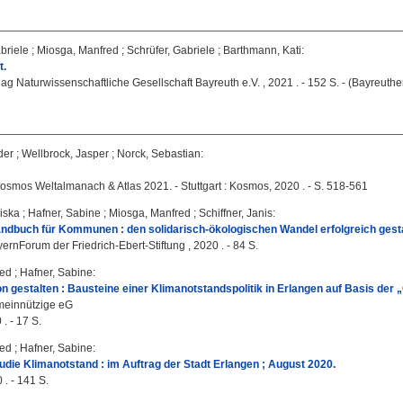
briele
;
Miosga, Manfred
;
Schrüfer, Gabriele
;
Barthmann, Kati
:
t.
lag Naturwissenschaftliche Gesellschaft Bayreuth e.V. , 2021 . - 152 S. - (Bayreuth
der
;
Wellbrock, Jasper
;
Norck, Sebastian
:
smos Weltalmanach & Atlas 2021. - Stuttgart : Kosmos, 2020 . - S. 518-561
ziska
;
Hafner, Sabine
;
Miosga, Manfred
;
Schiffner, Janis
:
ndbuch für Kommunen : den solidarisch-ökologischen Wandel erfolgreich gesta
rnForum der Friedrich-Ebert-Stiftung , 2020 . - 84 S.
red
;
Hafner, Sabine
:
n gestalten : Bausteine einer Klimanotstandspolitik in Erlangen auf Basis der
einnützige eG
. - 17 S.
red
;
Hafner, Sabine
:
die Klimanotstand : im Auftrag der Stadt Erlangen ; August 2020.
. - 141 S.