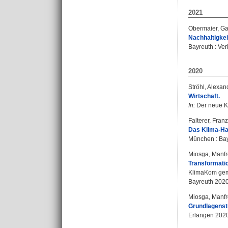
2021
Obermaier, Ga
Nachhaltigkei
Bayreuth : Ver
2020
Ströhl, Alexan
Wirtschaft.
In:
Der neue Ko
Falterer, Fran
Das Klima-Ha
München : Baye
Miosga, Manf
Transformatio
KlimaKom gem
Bayreuth 2020 
Miosga, Manf
Grundlagenstu
Erlangen 2020 