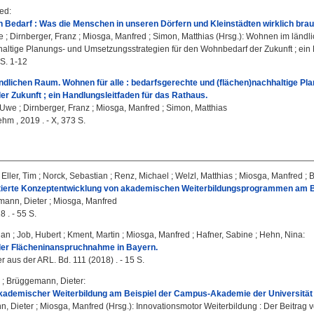
red
:
n Bedarf : Was die Menschen in unseren Dörfern und Kleinstädten wirklich brau
e
;
Dirnberger, Franz
;
Miosga, Manfred
;
Simon, Matthias
(Hrsg.): Wohnen im ländl
haltige Planungs- und Umsetzungsstrategien für den Wohnbedarf der Zukunft ; ein H
 S. 1-12
dlichen Raum. Wohnen für alle : bedarfsgerechte und (flächen)nachhaltige Pl
r Zukunft ; ein Handlungsleitfaden für das Rathaus.
 Uwe
;
Dirnberger, Franz
;
Miosga, Manfred
;
Simon, Matthias
ehm , 2019 . - X, 373 S.
;
Eller, Tim
;
Norck, Sebastian
;
Renz, Michael
;
Welzl, Matthias
;
Miosga, Manfred
;
B
tierte Konzeptentwicklung von akademischen Weiterbildungsprogrammen am B
ann, Dieter
;
Miosga, Manfred
 . - 55 S.
ian
;
Job, Hubert
;
Kment, Martin
;
Miosga, Manfred
;
Hafner, Sabine
;
Hehn, Nina
:
er Flächeninanspruchnahme in Bayern.
r aus der ARL. Bd. 111 (2018) . - 15 S.
;
Brüggemann, Dieter
:
akademischer Weiterbildung am Beispiel der Campus-Akademie der Universität
, Dieter
;
Miosga, Manfred
(Hrsg.): Innovationsmotor Weiterbildung : Der Beitrag