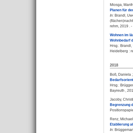
Miosga, Manf
Planen für de
In:
Brandl, Uw
(flächen)nach
rehm, 2019 . -
Wohnen im län
Wohnbedarf de
Hrsg.:
Brandl,
Heidelberg : r
2018
Boß, Daniela
Bedarfsorien
Hrsg.:
Brüggem
Bayreuth , 2018
Jacoby, Christ
Begrenzung d
Positionspapie
Renz, Michael
Etablierung 
In:
Brüggemann