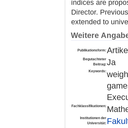
indices are propo
Director. Previous
extended to univer
Weitere Angab
Artike
Publikationsform:
Begutachteter
Ja
Beitrag:
Keywords:
weigh
games
Execu
Fachklassifikationen:
Mathe
Institutionen der
Fakul
Universität: