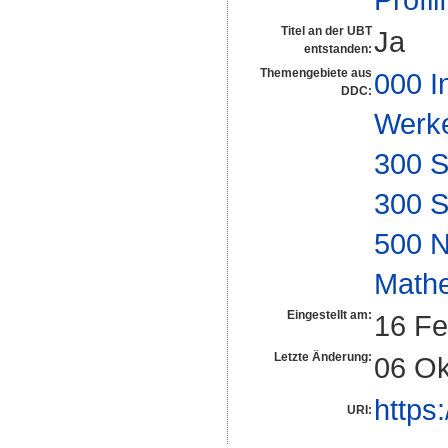
Titel an der UBT
Ja
entstanden:
Themengebiete aus
000 I
DDC:
Werk
300 S
300 S
500 N
Math
Eingestellt am:
16 Fe
Letzte Änderung:
06 Ok
https
URI: