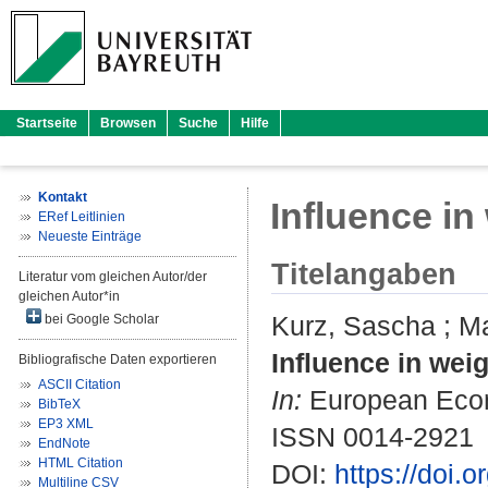
Startseite
Browsen
Suche
Hilfe
Kontakt
Influence i
ERef Leitlinien
Neueste Einträge
Titelangaben
Literatur vom gleichen Autor/der
gleichen Autor*in
Kurz, Sascha
;
Ma
bei Google Scholar
Influence in wei
Bibliografische Daten exportieren
ASCII Citation
In:
European Econo
BibTeX
EP3 XML
ISSN 0014-2921
EndNote
HTML Citation
DOI:
https://doi.
Multiline CSV