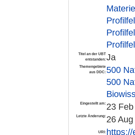
Materie
Profilfe
Profilfe
Profilfe
Titel an der UBT
Ja
entstanden:
Themengebiete
500 Na
aus DDC:
500 Na
Biowiss
Eingestellt am:
23 Feb
Letzte Änderung:
26 Aug
https:/
URI: