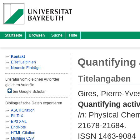
Startseite
Browsen
Suche
Hilfe
Kontakt
Quantifying a
ERef Leitlinien
Neueste Einträge
Titelangaben
Literatur vom gleichen Autor/der
gleichen Autor*in
Gires, Pierre-Yve
bei Google Scholar
Quantifying activ
Bibliografische Daten exportieren
ASCII Citation
In:
Physical Chemi
BibTeX
EP3 XML
21678-21684.
EndNote
HTML Citation
ISSN 1463-9084
Multiline CSV