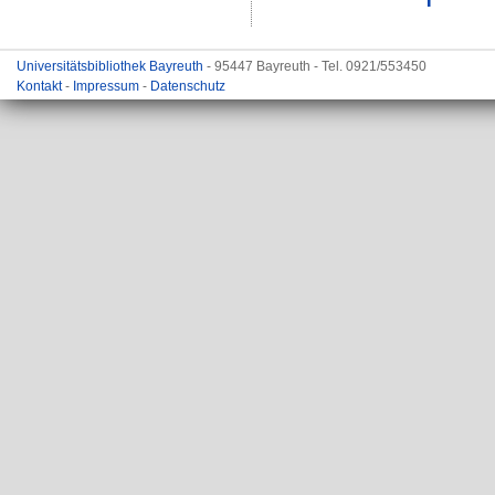
Universitätsbibliothek Bayreuth
- 95447 Bayreuth - Tel. 0921/553450
Kontakt
-
Impressum
-
Datenschutz