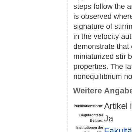
steps follow the a
is observed wherea
signature of stirr
in the velocity au
demonstrate that 
miniaturized stir 
properties. The la
nonequilibrium noi
Weitere Angab
Artikel 
Publikationsform:
Begutachteter
Ja
Beitrag:
Institutionen der
Fakultä