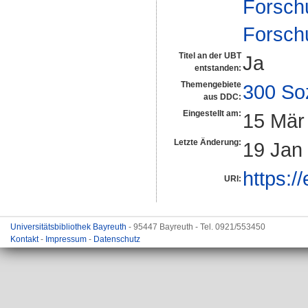
Forsch
Forsch
Titel an der UBT
Ja
entstanden:
Themengebiete
300 So
aus DDC:
Eingestellt am:
15 Mär
Letzte Änderung:
19 Jan
https:/
URI:
Universitätsbibliothek Bayreuth
- 95447 Bayreuth - Tel. 0921/553450
Kontakt
-
Impressum
-
Datenschutz