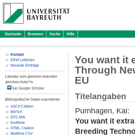
Startseite
Browsen
Suche
Hilfe
Kontakt
You want it
ERef Leitlinien
Neueste Einträge
Through New
Literatur vom gleichen Autor/der
EU
gleichen Autor*in
bei Google Scholar
Titelangaben
Bibliografische Daten exportieren
ASCII Citation
Purnhagen, Kai
:
BibTeX
EP3 XML
You want it ext
EndNote
HTML Citation
Breeding Technol
Multiline CSV