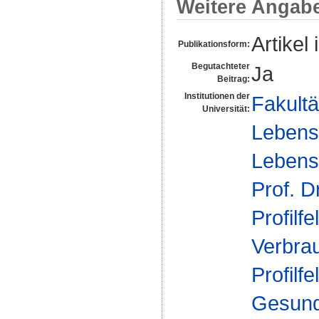
Weitere Angab
Artikel 
Publikationsform:
Begutachteter
Ja
Beitrag:
Institutionen der
Fakultä
Universität:
Lebens
Lebensm
Prof. D
Profilfe
Verbra
Profilfe
Gesund