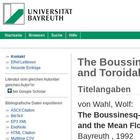
Startseite
Browsen
Suche
Hilfe
Kontakt
The Boussin
ERef Leitlinien
Neueste Einträge
and Toroida
Literatur vom gleichen Autor/der
gleichen Autor*in
Titelangaben
bei Google Scholar
von Wahl, Wolf
:
Bibliografische Daten exportieren
ASCII Citation
The Boussinesq-E
BibTeX
EP3 XML
and the Mean Fl
EndNote
HTML Citation
Bayreuth , 1992
Multiline CSV