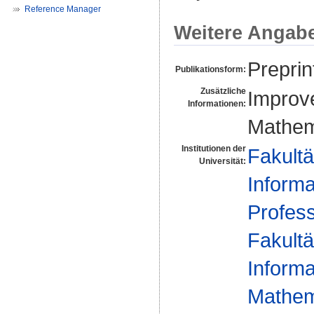
Reference Manager
Weitere Angab
Preprin
Publikationsform:
Zusätzliche
Improve
Informationen:
Mathema
Institutionen der
Fakultä
Universität:
Informa
Profes
Fakultä
Informa
Mathema