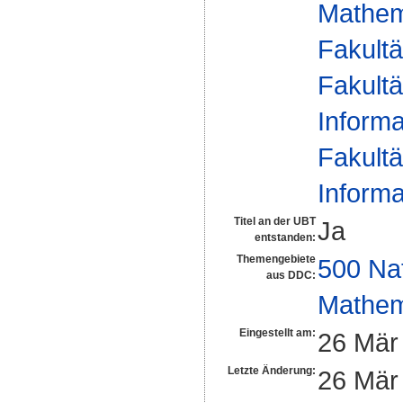
Mathem
Fakultä
Fakultä
Informa
Fakultä
Informa
Titel an der UBT
Ja
entstanden:
Themengebiete
500 Na
aus DDC:
Mathem
Eingestellt am:
26 Mär
Letzte Änderung:
26 Mär