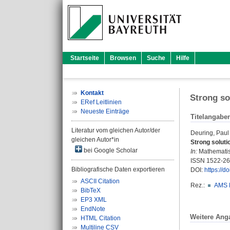
Startseite
Browsen
Suche
Hilfe
Kontakt
Strong so
ERef Leitlinien
Neueste Einträge
Titelangabe
Literatur vom gleichen Autor/der
Deuring, Paul
gleichen Autor*in
Strong soluti
bei Google Scholar
In:
Mathematisc
ISSN 1522-2
Bibliografische Daten exportieren
DOI:
https://
ASCII Citation
Rez.:
AMS 
BibTeX
EP3 XML
EndNote
Weitere Ang
HTML Citation
Multiline CSV