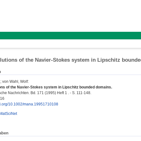
lutions of the Navier-Stokes system in Lipschitz bound
n
;
von Wahl, Wolf
:
ons of the Navier-Stokes system in Lipschitz bounded domains.
he Nachrichten. Bd. 171 (1995) Heft 1 . - S. 111-148.
616
doi.org/10.1002/mana.19951710108
MatSciNet
aben