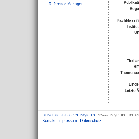
Publikat
Reference Manager
Begu
Fachklassifi
Institu
Un
Titel 
en
Themengeb
Einge
Letzte 
Universitätsbibliothek Bayreuth
- 95447 Bayreuth - Tel. 
Kontakt
-
Impressum
-
Datenschutz