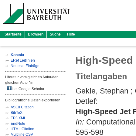
Startseite
Browsen
Suche
Hilfe
Kontakt
High-Speed J
ERef Leitlinien
Neueste Einträge
Titelangaben
Literatur vom gleichen Autor/der
gleichen Autor*in
Gekle, Stephan
;
bei Google Scholar
Detlef
:
Bibliografische Daten exportieren
ASCII Citation
High-Speed Jet F
BibTeX
EP3 XML
In:
Computational F
EndNote
HTML Citation
595-598
Multiline CSV