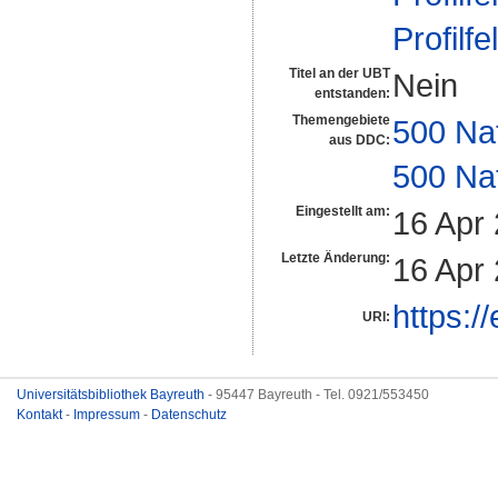
Profilfe
Titel an der UBT
Nein
entstanden:
Themengebiete
500 Na
aus DDC:
500 Na
Eingestellt am:
16 Apr
Letzte Änderung:
16 Apr
https:/
URI:
Universitätsbibliothek Bayreuth
- 95447 Bayreuth - Tel. 0921/553450
Kontakt
-
Impressum
-
Datenschutz