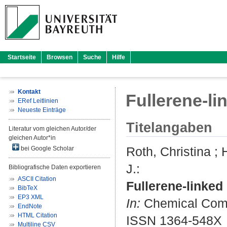
Startseite
Browsen
Suche
Hilfe
Kontakt
Fullerene-li
ERef Leitlinien
Neueste Einträge
Titelangaben
Literatur vom gleichen Autor/der
gleichen Autor*in
Roth, Christina
;
H
bei Google Scholar
J.
:
Bibliografische Daten exportieren
ASCII Citation
Fullerene-linked
BibTeX
EP3 XML
In:
Chemical Commu
EndNote
HTML Citation
ISSN 1364-548X
Multiline CSV