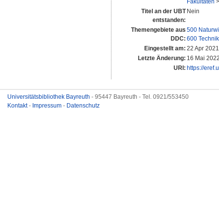
Fakultäten
Titel an der UBT
Nein
entstanden:
Themengebiete aus
500 Naturwi
DDC:
600 Technik
Eingestellt am:
22 Apr 2021
Letzte Änderung:
16 Mai 2022
URI:
https://eref
Universitätsbibliothek Bayreuth
- 95447 Bayreuth - Tel. 0921/553450
Kontakt
-
Impressum
-
Datenschutz