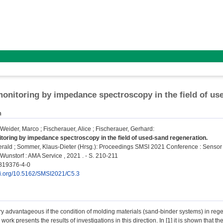
onitoring by impedance spectroscopy in the field of us
n
Weider, Marco
;
Fischerauer, Alice
;
Fischerauer, Gerhard
:
oring by impedance spectroscopy in the field of used-sand regeneration.
erald
;
Sommer, Klaus-Dieter
(Hrsg.): Proceedings SMSI 2021 Conference : Sensor 
Wunstorf : AMA Service , 2021 . - S. 210-211
819376-4-0
doi.org/10.5162/SMSI2021/C5.3
ry advantageous if the condition of molding materials (sand-binder systems) in reg
s work presents the results of investigations in this direction. In [1] it is shown that