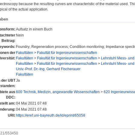
ctroscopy because the resulting curves are characteristic of the material used. 
pical of the actual application.
aben
ionsform:
Aufsatz in einem Buch
tachteter
Nein
Beitrag:
eywords:
Foundry; Regeneration process; Condition monitoring; Impedance spect
tionen der
Fakultäten
>
Fakultät für Ingenieurwissenschaften
iversität:
Fakultäten
>
Fakultät für Ingenieurwissenschaften
>
Lehrstuhl Mess- und
Fakultäten
>
Fakultät für Ingenieurwissenschaften
>
Lehrstuhl Mess- und
Univ.-Prof. Dr.-Ing. Gerhard Fischerauer
Fakultäten
n der UBT
Ja
tstanden:
iete aus
600 Technik, Medizin, angewandte Wissenschaften
>
620 Ingenieurwiss
DDC:
tellt am:
04 Mai 2021 07:48
Änderung:
04 Mai 2021 07:48
URI:
https://eref.uni-bayreuth.de/id/eprint/65058
0921/553450