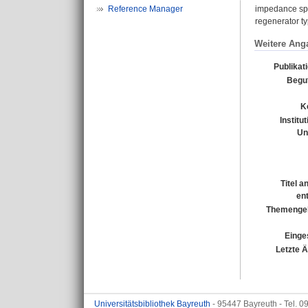
Reference Manager
impedance spe
regenerator ty
Weitere Ang
Publikat
Begu
K
Institu
Un
Titel a
en
Themengeb
Einges
Letzte 
Universitätsbibliothek Bayreuth
- 95447 Bayreuth - Tel. 