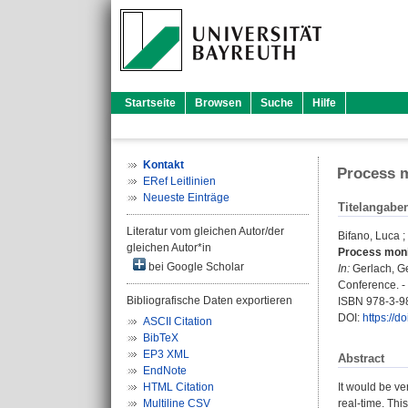
Startseite
Browsen
Suche
Hilfe
Kontakt
Process m
ERef Leitlinien
Neueste Einträge
Titelangabe
Literatur vom gleichen Autor/der
Bifano, Luca
;
gleichen Autor*in
Process monit
bei Google Scholar
In:
Gerlach, G
Conference. - 
Bibliografische Daten exportieren
ISBN 978-3-9
DOI:
https://
ASCII Citation
BibTeX
EP3 XML
Abstract
EndNote
HTML Citation
It would be ve
Multiline CSV
real-time. Thi